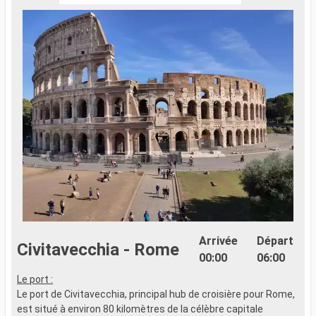
Arrivée
Départ
Civitavecchia - Rome
00:00
06:00
Le port :
S
Le port de Civitavecchia, principal hub de croisière pour Rome,
s
est situé à environ 80 kilomètres de la célèbre capitale
b