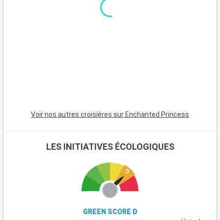
étape incontournable avec ses sites historiques et
artistiques. Visitez des lieux emblématiques comme le
Colisée, le Vatican avec la basilique Saint-Pierre et les musées
du Vatican, abritant la fameuse Chapelle Sixtine. Flânez dans
le quartier pittoresque du Trastevere et explorez les ruines du
Forum romain. Au-delà de Rome, les alentours de
Civitavecchia offrent également des destinations
captivantes, à l'instar de Tarquinia, connue pour ses tombes
étrusques et son musée archéologique. Les jardins de la Villa
Farnese à Caprarola, un joyau de la Renaissance, présentent
un superbe exemple de jardins italiens typiques.
Voir nos autres croisières sur Enchanted Princess
LES INITIATIVES ÉCOLOGIQUES
GREEN SCORE D