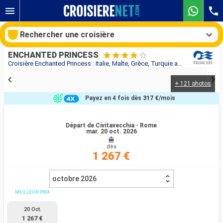
Rechercher une croisière
ENCHANTED PRINCESS
Croisière Enchanted Princess : Italie, Malte, Grèce, Turquie au départ de Civitavecchia - Rome
+ 121 photos
Nos destinations
Payez en 4 fois dès
317 €
/mois
Mois de départ
Départ de Civitavecchia - Rome
mar. 20 oct. 2026
Ports
Compagnies
dès
1 267 €
Rechercher
octobre 2026
MEILLEUR PRIX
20 Oct.
1 267 €