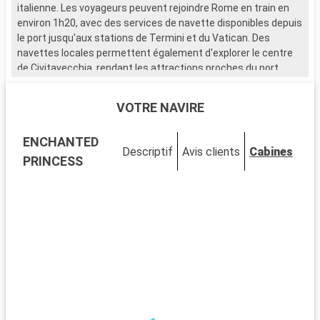
italienne. Les voyageurs peuvent rejoindre Rome en train en
f
environ 1h20, avec des services de navette disponibles depuis
t
le port jusqu'aux stations de Termini et du Vatican. Des
d
navettes locales permettent également d'explorer le centre
a
de Civitavecchia, rendant les attractions proches du port
facilement accessibles. Cette escale méditerranéenne est le
point de départ parfait pour découvrir les merveilles de Rome.
VOTRE NAVIRE
Que visiter à Civitavecchia ?
ENCHANTED
Civitavecchia, une ville portuaire chargée d'histoire, abrite
Descriptif
Avis clients
Cabines
plusieurs sites d'intérêt près du port. Découvrez la Forteresse
PRINCESS
Michelangelo, un bastion de la Renaissance offrant de
magnifiques vues sur la mer. Promenez-vous sur le
Lungomare, le boulevard maritime vivant, pour une véritable
immersion locale. Le Musée Archéologique National de
Civitavecchia, situé dans un bâtiment historique, expose des
trouvailles archéologiques illustrant la riche histoire de la
région.
Que visiter dans les environs ?
Rome, facilement accessible depuis Civitavecchia, est une