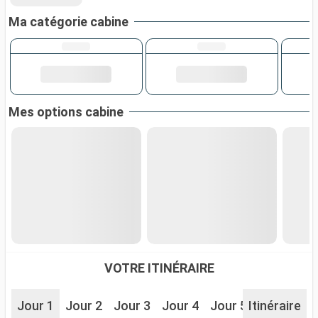
Ma catégorie cabine
Mes options cabine
VOTRE ITINÉRAIRE
Jour 1
Jour 2
Jour 3
Jour 4
Jour 5
Itinéraire
Jour 6
J