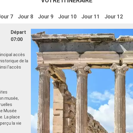
VOTRE ITINÉRAIRE
Jour 7
Jour 8
Jour 9
Jour 10
Jour 11
Jour 12
Départ
07:00
rincipal accès
istorique de la
ainsi l'accès
ites
son musée,
ruelles
 Le Musée
e. La place
perçu la vie