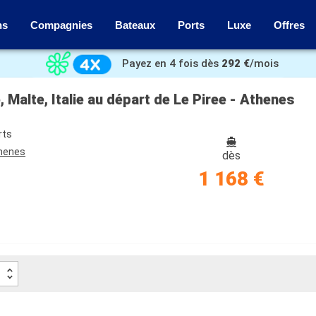
ns
Compagnies
Bateaux
Ports
Luxe
Offres
Payez en 4 fois dès
292 €
/mois
 Malte, Italie au départ de Le Piree - Athenes
rts
thenes
dès
1 168 €