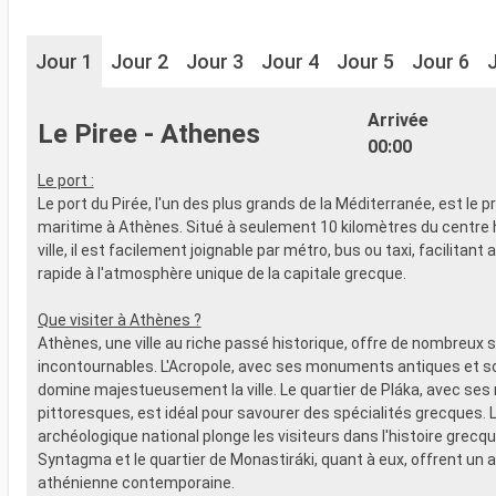
Jour 1
Jour 2
Jour 3
Jour 4
Jour 5
Jour 6
Arrivée
Le Piree - Athenes
00:00
Le port :
Le port du Pirée, l'un des plus grands de la Méditerranée, est le p
maritime à Athènes. Situé à seulement 10 kilomètres du centre h
ville, il est facilement joignable par métro, bus ou taxi, facilitant 
rapide à l'atmosphère unique de la capitale grecque.
Que visiter à Athènes ?
Athènes, une ville au riche passé historique, offre de nombreux s
incontournables. L'Acropole, avec ses monuments antiques et 
domine majestueusement la ville. Le quartier de Pláka, avec ses 
pittoresques, est idéal pour savourer des spécialités grecques.
archéologique national plonge les visiteurs dans l'histoire grecqu
Syntagma et le quartier de Monastiráki, quant à eux, offrent un a
athénienne contemporaine.