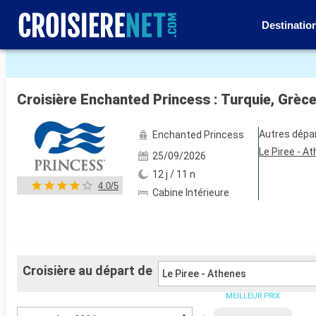
Destinatio
Voir les 121 autres photos
Croisière Enchanted Princess : Turquie, Grèce,
Autres dépa
Enchanted Princess
Le Piree - A
25/09/2026
12 j / 11 n
4.0/5
Cabine Intérieure
Croisière au départ de
Le Piree - Athenes
MEILLEUR PRIX