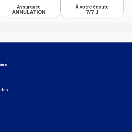
Assurance
À votre écoute
ANNULATION
7/7 J
iere
ntes