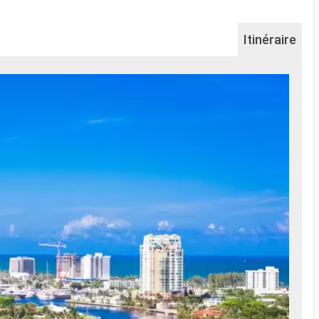
Itinéraire
Na