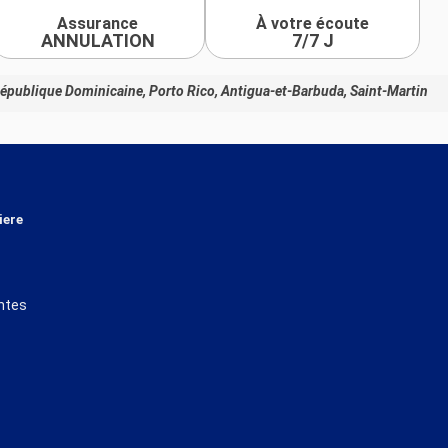
Assurance
À votre écoute
ANNULATION
7/7 J
République Dominicaine, Porto Rico, Antigua-et-Barbuda, Saint-Martin
iere
ntes