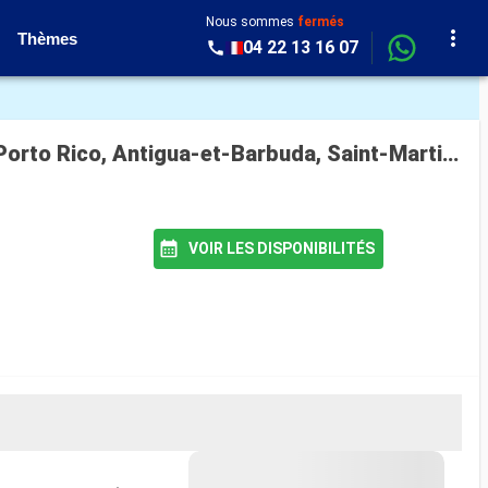
Nous sommes
fermés
Thèmes
04 22 13 16 07
Croisière Enchanted Princess : États-Unis, Îles Turques-et-Caïques, République Dominicaine, Porto Rico, Antigua-et-Barbuda, Saint-Martin au départ de Fort Lauderdale
VOIR LES DISPONIBILITÉS