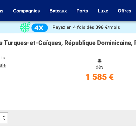
ns
Compagnies
Bateaux
Ports
Luxe
Offres
Payez en 4 fois dès
396 €
/mois
rts
ale
dès
1 585 €