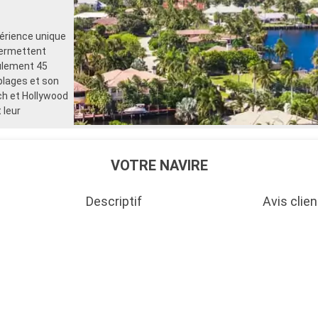
périence unique
permettent
eulement 45
plages et son
ch et Hollywood
 leur
VOTRE NAVIRE
Descriptif
Avis clien