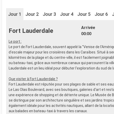
Jour 1
Jour 2
Jour 3
Jour 4
Jour 5
Jour 6
Arrivée
Fort Lauderdale
00:00
Le port :
Le port de Fort Lauderdale, souvent appelé la "Venise de l'Amériq
d'escale majeur pour les croisières dans les Caraïbes. Situé à s
kilomètres de la plage et du centre-ville, il est facilement joignabl
ou bateau-taxi, grâce aux nombreux canaux qui parcourent la ville
Lauderdale est un lieu idéal pour débuter l'exploration du sud de la
Que visiter à Fort Lauderdale ?
Fort Lauderdale est réputée pour ses plages de sable et ses eaux 
Le Las Olas Boulevard, avec ses boutiques, galeries d'art et rest
une expérience de shopping et de détente unique. Le Musée de
se distingue par son architecture singulière et ses jardins tropica
également idéale pour les activités nautiques, allant de la locat
aux balades en bateau-taxi à travers les canaux.