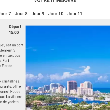
VOTRE ITINÉRAIRE
Jour 7
Jour 8
Jour 9
Jour 10
Jour 11
Départ
15:00
ue", est un port
eulement 5
e en taxi, bus
. Fort
 Floride.
cristallines.
aurants, offre
 Bonnet House
ux. La ville est
ion de yachts