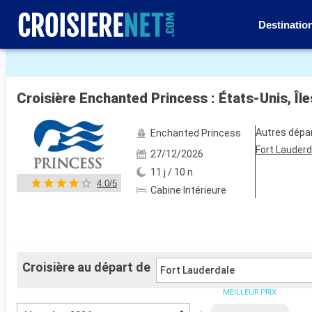
Destinatio
Voir les 121 autres photos
Autres dépa
Enchanted Princess
Fort Lauderd
27/12/2026
11 j / 10 n
4.0/5
Cabine Intérieure
Croisière au départ de
Fort Lauderdale
MEILLEUR PRIX