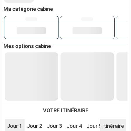
Ma catégorie cabine
Mes options cabine
VOTRE ITINÉRAIRE
Jour 1
Jour 2
Jour 3
Jour 4
Jour 5
Itinéraire
Jour 6
J