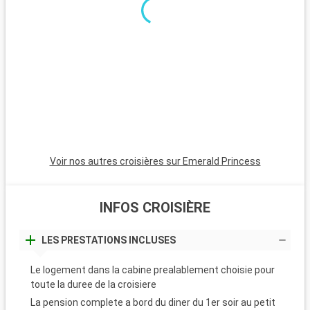
minutes, est incontournable avec son atmosphère animée,
ses plages et son quartier Art Déco. Pour une ambiance plus
calme, Pompano Beach et Hollywood Beach sont des choix
charmants avec leurs plages tranquilles et leur atmosphère
apaisante.
Voir nos autres croisières sur Emerald Princess
INFOS CROISIÈRE
LES PRESTATIONS INCLUSES
Le logement dans la cabine prealablement choisie pour
toute la duree de la croisiere
La pension complete a bord du diner du 1er soir au petit