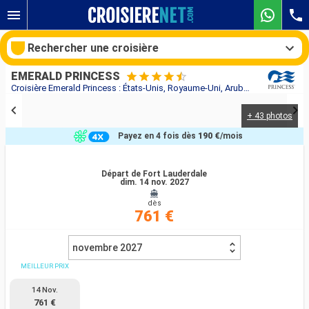
Rechercher une croisière
EMERALD PRINCESS
Croisière Emerald Princess : États-Unis, Royaume-Uni, Aruba, Porto Rico au départ de Fort Lauderdale
+ 43 photos
Nos destinations
Payez en 4 fois dès
190 €
/mois
Mois de départ
Départ de Fort Lauderdale
dim. 14 nov. 2027
Ports
Compagnies
dès
761 €
Rechercher
novembre 2027
MEILLEUR PRIX
14 Nov.
761 €