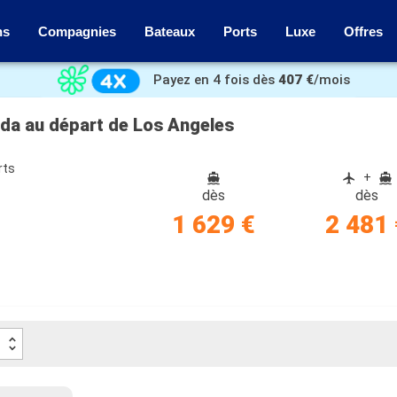
ns
Compagnies
Bateaux
Ports
Luxe
Offres
Payez en 4 fois dès
407 €
/mois
ada au départ de Los Angeles
rts
+
dès
dès
1 629 €
2 481 