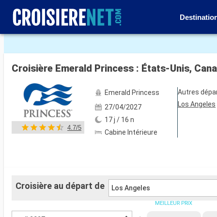
Destinatio
Voir les 43 autres photos
Croisière Emerald Princess : États-Unis, Can
Autres dépa
Emerald Princess
Los Angeles
27/04/2027
17 j / 16 n
4.7/5
Cabine Intérieure
Croisière au départ de
Los Angeles
MEILLEUR PRIX