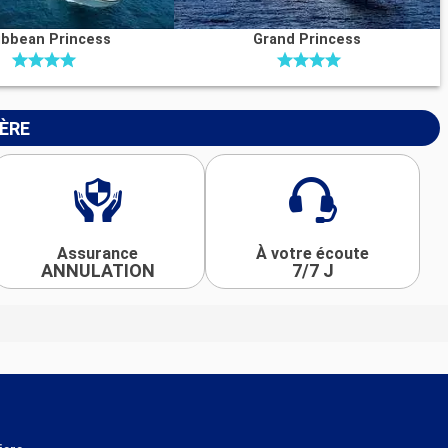
ibbean Princess
Grand Princess
IÈRE
Assurance
À votre écoute
ANNULATION
7/7 J