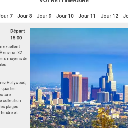
VOTRE ITINÉRAIRE
Jour 7
Jour 8
Jour 9
Jour 10
Jour 11
Jour 12
Jo
Départ
15:00
un excellent
 À environ 32
ivers moyens de
ules.
rez Hollywood,
 quartier
ecture
e collection
les plages
étendre et