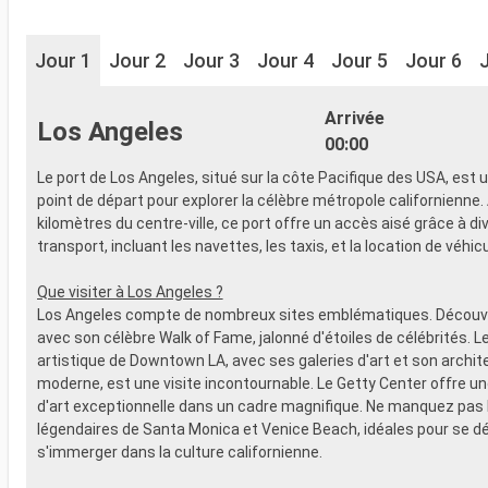
Jour 1
Jour 2
Jour 3
Jour 4
Jour 5
Jour 6
Arrivée
Los Angeles
00:00
Le port de Los Angeles, situé sur la côte Pacifique des USA, est 
point de départ pour explorer la célèbre métropole californienne.
kilomètres du centre-ville, ce port offre un accès aisé grâce à d
transport, incluant les navettes, les taxis, et la location de véhic
Que visiter à Los Angeles ?
Los Angeles compte de nombreux sites emblématiques. Découv
avec son célèbre Walk of Fame, jalonné d'étoiles de célébrités. Le
artistique de Downtown LA, avec ses galeries d'art et son archit
moderne, est une visite incontournable. Le Getty Center offre un
d'art exceptionnelle dans un cadre magnifique. Ne manquez pas 
légendaires de Santa Monica et Venice Beach, idéales pour se d
s'immerger dans la culture californienne.