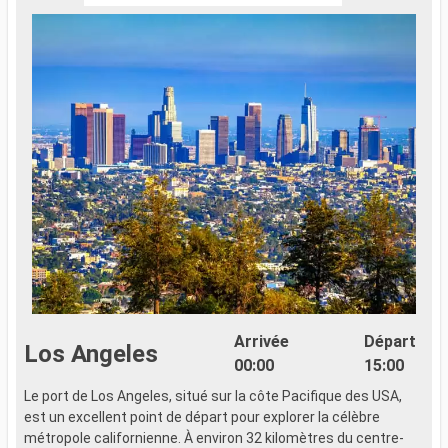
Arrivée
Départ
Los Angeles
00:00
15:00
Le port de Los Angeles, situé sur la côte Pacifique des USA,
B
est un excellent point de départ pour explorer la célèbre
a
métropole californienne. À environ 32 kilomètres du centre-
l