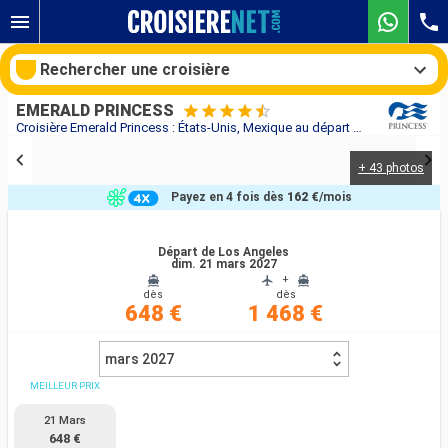
Rechercher une croisière
EMERALD PRINCESS
Croisière Emerald Princess : États-Unis, Mexique au départ de Los Angeles
+ 43 photos
Nos destinations
Payez en 4 fois dès
162 €
/mois
Mois de départ
Départ de Los Angeles
dim. 21 mars 2027
Ports
Compagnies
+
dès
dès
648 €
1 468 €
Rechercher
mars 2027
MEILLEUR PRIX
21 Mars
648 €