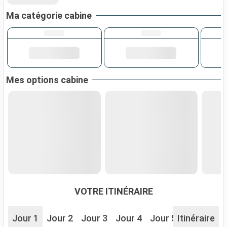
Ma catégorie cabine
Mes options cabine
VOTRE ITINÉRAIRE
Jour 1
Jour 2
Jour 3
Jour 4
Jour 5
Itinéraire
Jour 6
J