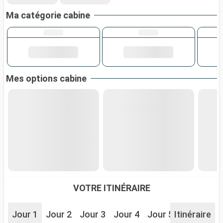
Ma catégorie cabine
Mes options cabine
VOTRE ITINÉRAIRE
Jour 1
Jour 2
Jour 3
Jour 4
Jour 5
Itinéraire
Jour 6
J