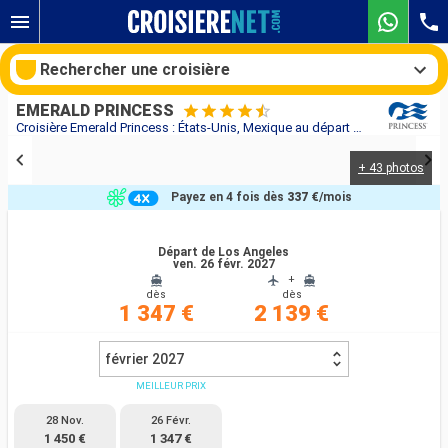
Rechercher une croisière
EMERALD PRINCESS
Croisière Emerald Princess : États-Unis, Mexique au départ de Los Angeles
+ 43 photos
Nos destinations
Payez en 4 fois dès
337 €
/mois
Mois de départ
Départ de Los Angeles
ven. 26 févr. 2027
Ports
Compagnies
+
dès
dès
1 347 €
2 139 €
Rechercher
février 2027
MEILLEUR PRIX
28 Nov.
26 Févr.
1 450 €
1 347 €