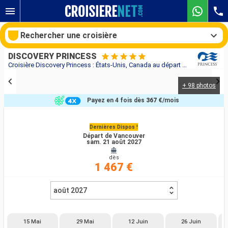
Rechercher une croisière
DISCOVERY PRINCESS
Croisière Discovery Princess : États-Unis, Canada au départ de Vancouver
+ 98 photos
Nos destinations
Payez en 4 fois dès
367 €
/mois
Mois de départ
Dernières Dispos !
Départ de Vancouver
Ports
Compagnies
sam. 21 août 2027
dès
Rechercher
1 467 €
août 2027
15 Mai
29 Mai
12 Juin
26 Juin