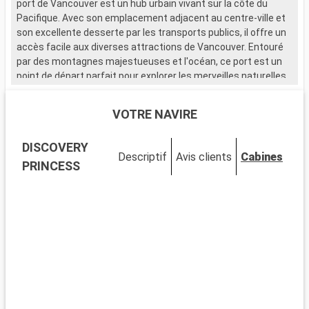
port de Vancouver est un hub urbain vivant sur la côte du
Pacifique. Avec son emplacement adjacent au centre-ville et
son excellente desserte par les transports publics, il offre un
accès facile aux diverses attractions de Vancouver. Entouré
par des montagnes majestueuses et l'océan, ce port est un
point de départ parfait pour explorer les merveilles naturelles
et urbaines de cette métropole.
VOTRE NAVIRE
Que visiter à Vancouver ?
Vancouver est riche en sites d'intérêt et en activités. Le
DISCOVERY
célèbre Stanley Park, un grand espace vert urbain, est connu
Descriptif
Avis clients
Cabines
pour ses totems, ses sentiers en bord de mer et sa riche
PRINCESS
faune. Découvrez Gastown, le quartier historique connu pour
son horloge à vapeur et ses constructions victoriennes. La
Granville Island, avec son marché et ses galeries, offre une
riche expérience culturelle et culinaire. Pour une vue
panoramique sur la ville, visitez le Vancouver Lookout ou
explorez les sentiers de Grouse Mountain.
Que visiter dans les environs ?
Les environs de Vancouver offrent un large éventail de
découvertes. Le Capilano Suspension Bridge Park offre une