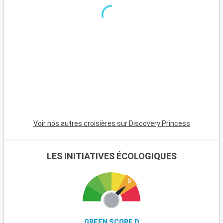
expérience naturelle avec ses ponts suspendus dans une
forêt verdoyante. À environ 2 heures de route, Whistler est
renommée pour ses pistes de ski et ses chemins de
randonnée. Les îles du Golfe, accessibles en ferry, sont idéales
pour une immersion dans un environnement côtier paisible. La
route Sea-to-Sky Highway, qui mène à Squamish et Whistler,
offre des panoramas impressionnants de fjords, montagnes
et océan.
Voir nos autres croisières sur Discovery Princess
LES INITIATIVES ÉCOLOGIQUES
GREEN SCORE D