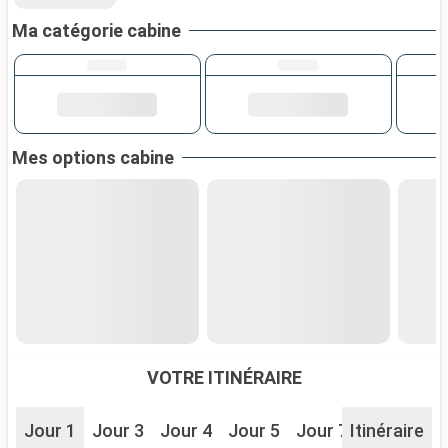
Ma catégorie cabine
Mes options cabine
VOTRE ITINÉRAIRE
Jour 1
Jour 3
Jour 4
Jour 5
Jour 7
Itinéraire
Jour 8
J