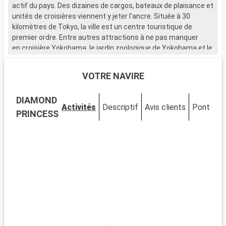
actif du pays. Des dizaines de cargos, bateaux de plaisance et
l
unités de croisières viennent y jeter l'ancre. Située à 30
é
kilomètres de Tokyo, la ville est un centre touristique de
v
premier ordre. Entre autres attractions à ne pas manquer
f
en croisière Yokohama, le jardin zoologique de Yokohama et le
J
zoo de Nogeyama combleront les passionnés d'animaux
sauvages. Pour les familles avec enfants, le parc
VOTRE NAVIRE
d'attractions de Yokohama Hakkeijima Sea Paradise est le lieu
idéal pour faire le plein de divertissement
DIAMOND
en croisières Yokohama. D'autres préfèreront le shopping
Activités
Descriptif
Avis clients
Ponts
C
dans les nombreux centres commerciaux qui ponctuent la
PRINCESS
ville. Les flâneries dans le quartier chinois sont l'occasion de
faire une pause détente à l'ombre des arbres verdoyants
du parc Yamashita.