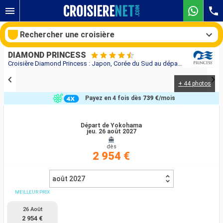
Rechercher une croisière
DIAMOND PRINCESS
Croisière Diamond Princess : Japon, Corée du Sud au départ de Yokohama
+ 44 photos
Nos destinations
Payez en 4 fois dès
739 €
/mois
Mois de départ
Départ de Yokohama
jeu. 26 août 2027
Ports
Compagnies
dès
2 954 €
Rechercher
août 2027
MEILLEUR PRIX
26 Août
2 954 €