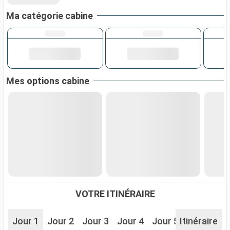
Ma catégorie cabine
Mes options cabine
VOTRE ITINÉRAIRE
Jour 1
Jour 2
Jour 3
Jour 4
Jour 5
Itinéraire
Jour 6
J