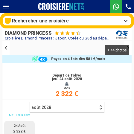
Rechercher une croisière
DIAMOND PRINCESS
Croisière Diamond Princess : Japon, Corée du Sud au départ de Tokyo
+ 44 photos
Nos destinations
Payez en 4 fois dès
581 €
/mois
Mois de départ
Départ de Tokyo
jeu. 24 août 2028
Ports
Compagnies
dès
2 322 €
Rechercher
août 2028
MEILLEUR PRIX
24 Août
2 322 €