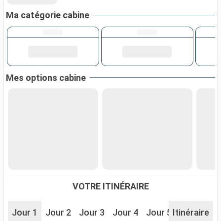
Ma catégorie cabine
Mes options cabine
VOTRE ITINÉRAIRE
Jour 1
Jour 2
Jour 3
Jour 4
Jour 5
Itinéraire
Jour 6
J