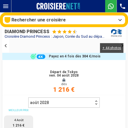
Rechercher une croisière
DIAMOND PRINCESS
Croisière Diamond Princess : Japon, Corée du Sud au départ de Tokyo
+ 44 photos
Nos destinations
Payez en 4 fois dès
304 €
/mois
Mois de départ
Départ de Tokyo
ven. 04 août 2028
Ports
Compagnies
dès
1 216 €
Rechercher
août 2028
MEILLEUR PRIX
4 Août
1 216 €