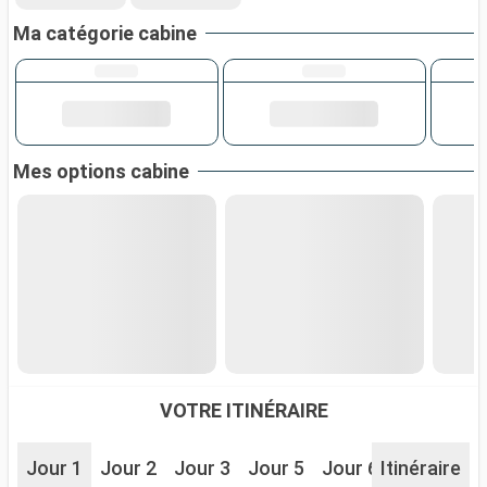
Ma catégorie cabine
Mes options cabine
VOTRE ITINÉRAIRE
Jour 1
Jour 2
Jour 3
Jour 5
Jour 6
Itinéraire
Jour 7
J