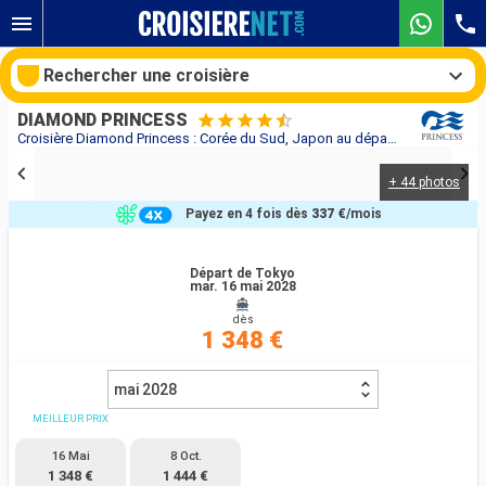
Rechercher une croisière
DIAMOND PRINCESS
Croisière Diamond Princess : Corée du Sud, Japon au départ de Tokyo
+ 44 photos
Nos destinations
Payez en 4 fois dès
337 €
/mois
Mois de départ
Départ de Tokyo
mar. 16 mai 2028
Ports
Compagnies
dès
1 348 €
Rechercher
mai 2028
MEILLEUR PRIX
16 Mai
8 Oct.
1 348 €
1 444 €