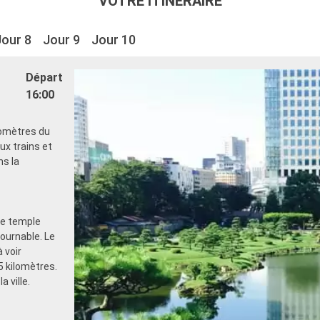
VOTRE ITINÉRAIRE
Jour 8
Jour 9
Jour 10
Départ
16:00
ilomètres du
ux trains et
ns la
Le temple
tournable. Le
 voir
5 kilomètres.
 ville.