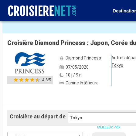
Destinatio
Voir les 44 autres photos
Croisière Diamond Princess : Japon, Corée d
Autres dépa
Diamond Princess
Tokyo
07/05/2028
10 j / 9 n
4.3/5
Cabine Intérieure
Croisière au départ de
Tokyo
MEILLEUR PRIX