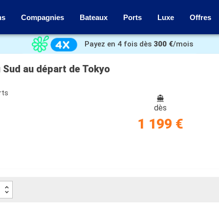
ns
Compagnies
Bateaux
Ports
Luxe
Offres
Payez en 4 fois dès
300 €
/mois
u Sud au départ de Tokyo
rts
dès
1 199 €