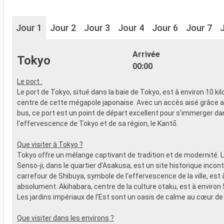
Jour 1
Jour 2
Jour 3
Jour 4
Jour 6
Jour 7
Arrivée
Tokyo
00:00
Le port :
Le port de Tokyo, situé dans la baie de Tokyo, est à environ 10 k
centre de cette mégapole japonaise. Avec un accès aisé grâce a
bus, ce port est un point de départ excellent pour s'immerger da
l'effervescence de Tokyo et de sa région, le Kantō.
Que visiter à Tokyo ?
Tokyo offre un mélange captivant de tradition et de modernité. 
Senso-ji, dans le quartier d'Asakusa, est un site historique incon
carrefour de Shibuya, symbole de l'effervescence de la ville, est à
absolument. Akihabara, centre de la culture otaku, est à environ 
Les jardins impériaux de l'Est sont un oasis de calme au cœur de la
Que visiter dans les environs ?