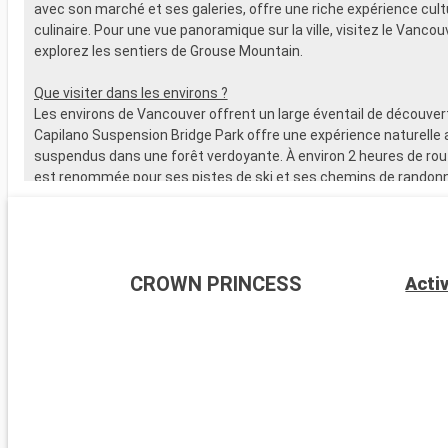
avec son marché et ses galeries, offre une riche expérience cultu
culinaire. Pour une vue panoramique sur la ville, visitez le Vanco
explorez les sentiers de Grouse Mountain.
Que visiter dans les environs ?
Les environs de Vancouver offrent un large éventail de découver
Capilano Suspension Bridge Park offre une expérience naturelle
suspendus dans une forêt verdoyante. À environ 2 heures de rout
est renommée pour ses pistes de ski et ses chemins de randonné
Golfe, accessibles en ferry, sont idéales pour une immersion dan
environnement côtier paisible. La route Sea-to-Sky Highway, qui
Squamish et Whistler, offre des panoramas impressionnants de 
montagnes et océan.
CROWN PRINCESS
Acti