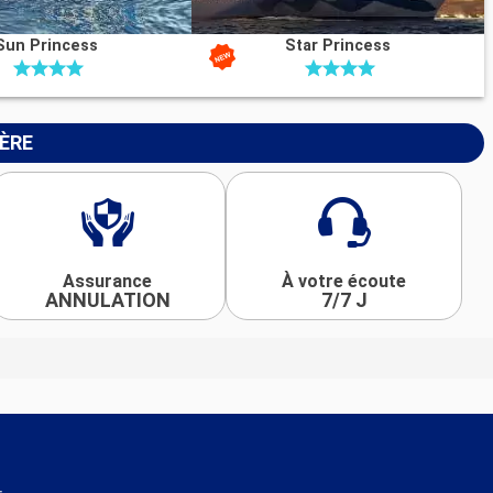
Sun Princess
Star Princess
IÈRE
Assurance
À votre écoute
ANNULATION
7/7 J