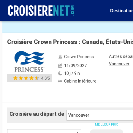
Destinatio
Voir les 41 autres photos
Croisière Crown Princess : Canada, États-Un
Autres dépa
Crown Princess
Vancouver
11/09/2027
10 j / 9 n
4.3/5
Cabine Intérieure
Croisière au départ de
Vancouver
MEILLEUR PRIX