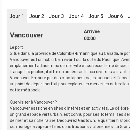
Jour 1
Jour 2
Jour 3
Jour 4
Jour 5
Jour 6
Arrivée
Vancouver
00:00
Le port :
Situé dans la province de Colombie-Britannique au Canada, le por
Vancouver est un hub urbain vivant sur la côte du Pacifique. Ave
emplacement adjacent au centre-ville et son excellente desserte
transports publics, il offre un accès facile aux diverses attracti
Vancouver. Entouré par des montagnes majestueuses et l'océan,
un point de départ parfait pour explorer les merveilles naturelles
cette métropole.
Que visiter à Vancouver ?
Vancouver est riche en sites d'intérêt et en activités. Le célèbre
un grand espace vert urbain, est connu pour ses totems, ses sen
de mer et sa riche faune. Découvrez Gastown, le quartier histor
son horloge à vapeur et ses constructions victoriennes. La Granvil