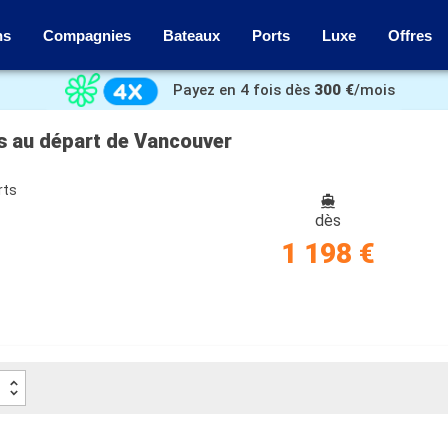
ns
Compagnies
Bateaux
Ports
Luxe
Offres
Payez en 4 fois dès
300 €
/mois
is au départ de Vancouver
rts
dès
1 198 €