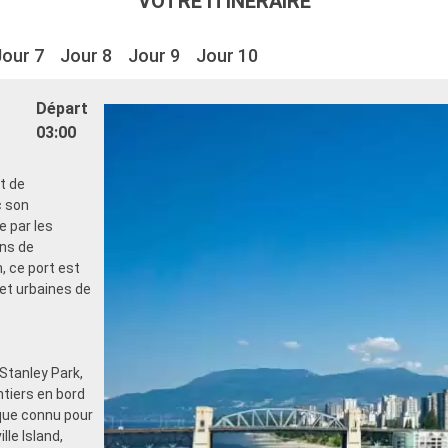
VOTRE ITINÉRAIRE
Jour 7
Jour 8
Jour 9
Jour 10
Départ
03:00
t de
c son
 par les
ons de
 ce port est
 et urbaines de
 Stanley Park,
tiers en bord
ique connu pour
le Island,