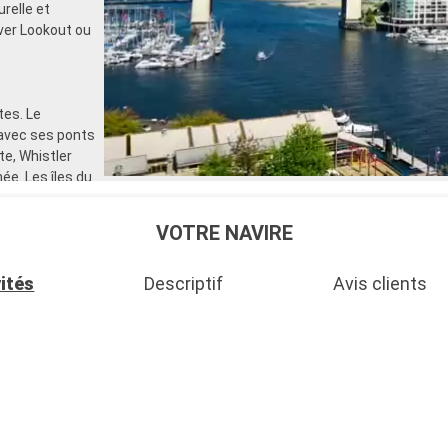
relle et
uver Lookout ou
tes. Le
 avec ses ponts
e, Whistler
e. Les îles du
s un
 mène à
VOTRE NAVIRE
fjords,
vités
Descriptif
Avis clients