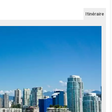
Itinéraire
Na