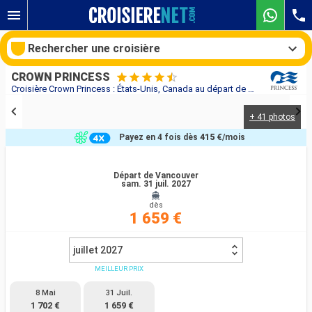
Rechercher une croisière
CROWN PRINCESS
Croisière Crown Princess : États-Unis, Canada au départ de Vancouver
+ 41 photos
Nos destinations
Payez en 4 fois dès
415 €
/mois
Mois de départ
Départ de Vancouver
sam. 31 juil. 2027
Ports
Compagnies
dès
1 659 €
Rechercher
juillet 2027
MEILLEUR PRIX
8 Mai
31 Juil.
1 702 €
1 659 €