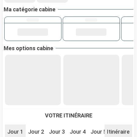
Ma catégorie cabine
Mes options cabine
VOTRE ITINÉRAIRE
Jour 1
Jour 2
Jour 3
Jour 4
Jour 5
Itinéraire
Jour 6
J