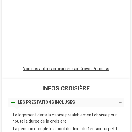
expérience naturelle avec ses ponts suspendus dans une
forêt verdoyante. À environ 2 heures de route, Whistler est
renommée pour ses pistes de ski et ses chemins de
randonnée. Les îles du Golfe, accessibles en ferry, sont idéales
pour une immersion dans un environnement côtier paisible. La
route Sea-to-Sky Highway, qui mène à Squamish et Whistler,
offre des panoramas impressionnants de fjords, montagnes
et océan.
Voir nos autres croisières sur Crown Princess
INFOS CROISIÈRE
LES PRESTATIONS INCLUSES
Le logement dans la cabine prealablement choisie pour
toute la duree de la croisiere
La pension complete a bord du diner du 1er soir au petit