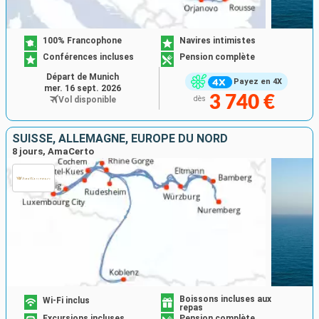
100% Francophone
Navires intimistes
Conférences incluses
Pension complète
Départ de Munich
Payez en 4X
mer. 16 sept. 2026
3 740 €
Vol disponible
dès
SUISSE, ALLEMAGNE, EUROPE DU NORD
8 jours, AmaCerto
Boissons incluses aux
Wi-Fi inclus
repas
Excursions incluses
Pension complète