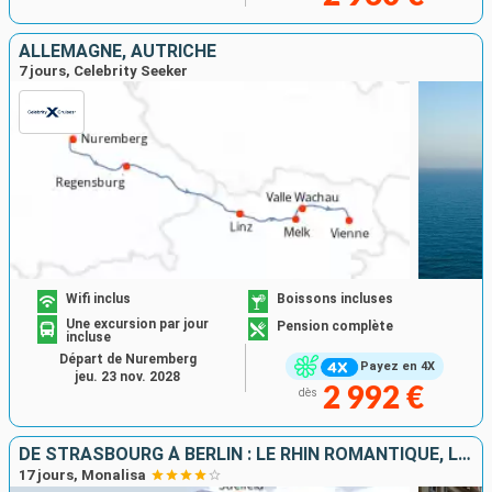
ALLEMAGNE, AUTRICHE
7 jours, Celebrity Seeker
Wifi inclus
Boissons incluses
Une excursion par jour
Pension complète
incluse
Départ de Nuremberg
Payez en 4X
jeu. 23 nov. 2028
2 992 €
dès
DE STRASBOURG À BERLIN : LE RHIN ROMANTIQUE, LA HOLLANDE ET L'ELBE EN CROISIÈRE
17 jours, Monalisa