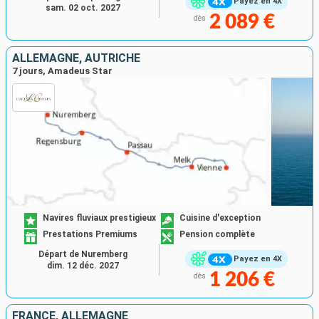
Payez en 4X
sam. 02 oct. 2027
2 089 €
dès
ALLEMAGNE, AUTRICHE
7 jours, Amadeus Star
Navires fluviaux prestigieux
Cuisine d'exception
Prestations Premiums
Pension complète
Départ de Nuremberg
Payez en 4X
dim. 12 déc. 2027
1 206 €
dès
FRANCE, ALLEMAGNE