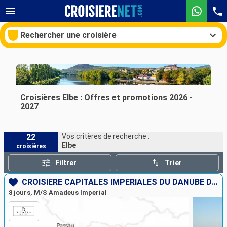
Rechercher une croisière
Nos destinations
Croisières Elbe : Offres et promotions 2026 -
2027
Mois de départ
22
Vos critères de recherche :
Ports
Compagnies
Elbe
croisières
Rechercher
Filtrer
Trier
CROISIÈRE CAPITALES IMPÉRIALES DU DANUBE DE BUDAPEST À MUNICH
8 jours, M/S Amadeus Imperial