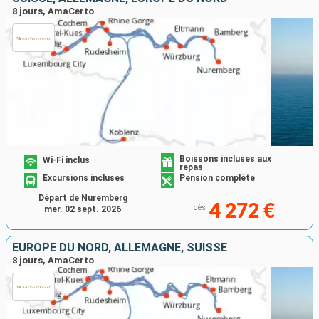
8 jours, AmaCerto
Boissons incluses aux
Wi-Fi inclus
repas
Excursions incluses
Pension complète
Départ de Nuremberg
4 272 €
dès
mer. 02 sept. 2026
EUROPE DU NORD, ALLEMAGNE, SUISSE
8 jours, AmaCerto