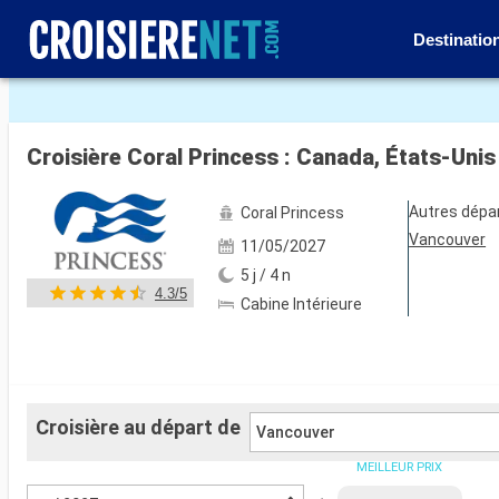
Destinatio
Voir les 40 autres photos
Croisière Coral Princess : Canada, États-Uni
Autres dépa
Coral Princess
Vancouver
11/05/2027
5 j / 4 n
4.3/5
Cabine Intérieure
Croisière au départ de
Vancouver
MEILLEUR PRIX