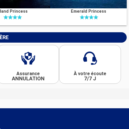
sland Princess
Emerald Princess
IÈRE
Assurance
À votre écoute
ANNULATION
7/7 J