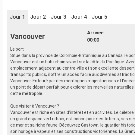
Jour 1
Jour 2
Jour 3
Jour 4
Jour 5
Arrivée
Vancouver
00:00
Le port :
Situé dans la province de Colombie-Britannique au Canada, le por
Vancouver est un hub urbain vivant sur la côte du Pacifique. Ave
emplacement adjacent au centre-ville et son excellente desserte
transports publics, il offre un accès facile aux diverses attracti
Vancouver. Entouré par des montagnes majestueuses et l'océan,
un point de départ parfait pour explorer les merveilles naturelles
cette métropole.
Que visiter à Vancouver ?
Vancouver est riche en sites d'intérêt et en activités. Le célèbre
un grand espace vert urbain, est connu pour ses totems, ses sen
de mer et sa riche faune. Découvrez Gastown, le quartier histor
son horloge à vapeur et ses constructions victoriennes. La Granvil