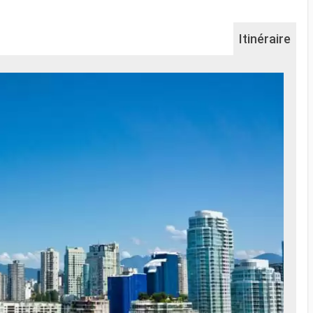
Itinéraire
Na