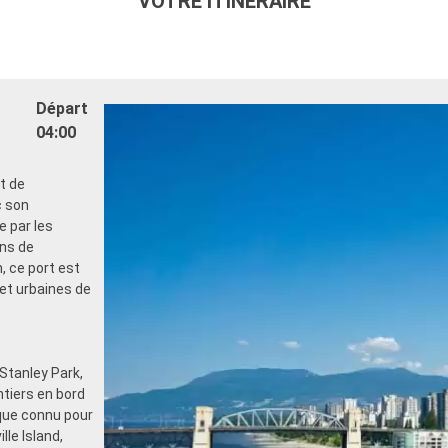
VOTRE ITINÉRAIRE
Départ
04:00
t de
c son
 par les
ons de
 ce port est
 et urbaines de
 Stanley Park,
tiers en bord
ique connu pour
le Island,