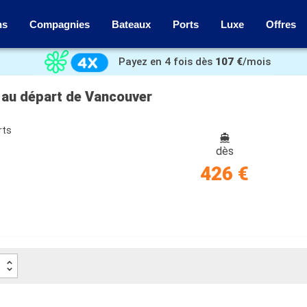
ns
Compagnies
Bateaux
Ports
Luxe
Offres
Payez en 4 fois dès
107 €
/mois
s au départ de Vancouver
rts
dès
426 €