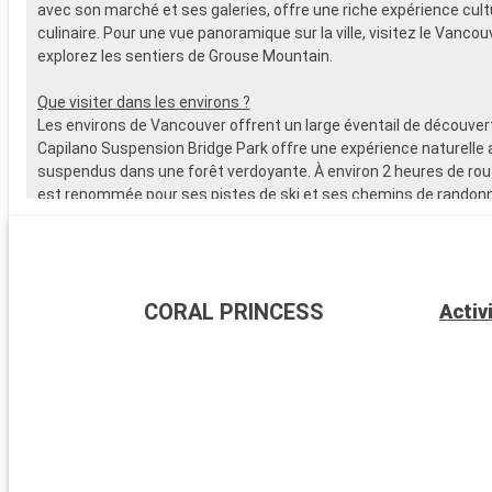
avec son marché et ses galeries, offre une riche expérience cultu
culinaire. Pour une vue panoramique sur la ville, visitez le Vanco
explorez les sentiers de Grouse Mountain.
Que visiter dans les environs ?
Les environs de Vancouver offrent un large éventail de découver
Capilano Suspension Bridge Park offre une expérience naturelle
suspendus dans une forêt verdoyante. À environ 2 heures de rout
est renommée pour ses pistes de ski et ses chemins de randonné
Golfe, accessibles en ferry, sont idéales pour une immersion dan
environnement côtier paisible. La route Sea-to-Sky Highway, qui
Squamish et Whistler, offre des panoramas impressionnants de 
montagnes et océan.
CORAL PRINCESS
Activ