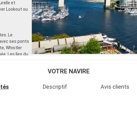
relle et
uver Lookout ou
tes. Le
 avec ses ponts
e, Whistler
e. Les îles du
s un
 mène à
VOTRE NAVIRE
fjords,
ités
Descriptif
Avis clients