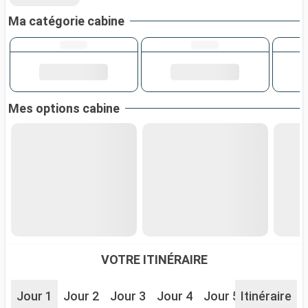
Ma catégorie cabine
Mes options cabine
VOTRE ITINÉRAIRE
Jour 1
Jour 2
Jour 3
Jour 4
Jour 5
Itinéraire
Jour 6
J