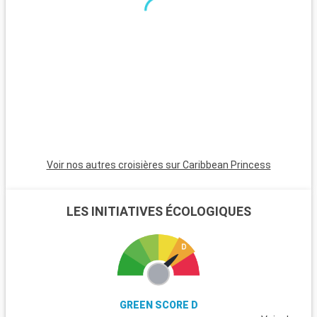
ses lacs et sa faune typique. La ville historique de Porvoo, à 50
kilomètres, avec ses maisons en bois colorées et ses ruelles
pavées, offre une charmante évasion à une heure d'Helsinki.
Voir nos autres croisières sur Caribbean Princess
LES INITIATIVES ÉCOLOGIQUES
GREEN SCORE D