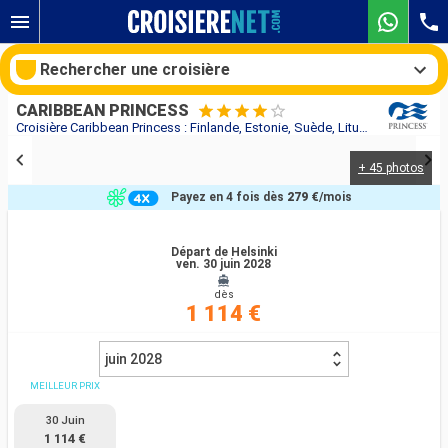
Rechercher une croisière
CARIBBEAN PRINCESS
Croisière Caribbean Princess : Finlande, Estonie, Suède, Lituanie, Danemark, Allemagne au départ de Helsinki
+ 45 photos
Nos destinations
Payez en 4 fois dès
279 €
/mois
Mois de départ
Départ de Helsinki
ven. 30 juin 2028
Ports
Compagnies
dès
1 114 €
Rechercher
juin 2028
MEILLEUR PRIX
30 Juin
1 114 €