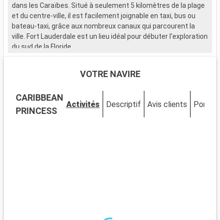
dans les Caraïbes. Situé à seulement 5 kilomètres de la plage
et du centre-ville, il est facilement joignable en taxi, bus ou
bateau-taxi, grâce aux nombreux canaux qui parcourent la
ville. Fort Lauderdale est un lieu idéal pour débuter l'exploration
du sud de la Floride.
Que visiter à Fort Lauderdale ?
VOTRE NAVIRE
Fort Lauderdale est réputée pour ses plages de sable et ses
eaux cristallines. Le Las Olas Boulevard, avec ses boutiques,
CARIBBEAN
galeries d'art et restaurants, offre une expérience de
Activités
Descriptif
Avis clients
Ponts
shopping et de détente unique. Le Musée de Bonnet House se
PRINCESS
distingue par son architecture singulière et ses jardins
tropicaux. La ville est également idéale pour les activités
nautiques, allant de la location de yachts aux balades en
bateau-taxi à travers les canaux.
Que visiter dans les environs ?
Aux alentours de Fort Lauderdale, les Everglades offrent une
expérience unique dans un écosystème exceptionnel. Des
tours en hydroglisseur permettent d'observer la faune, y
compris les fameux alligators. Miami, à seulement 45