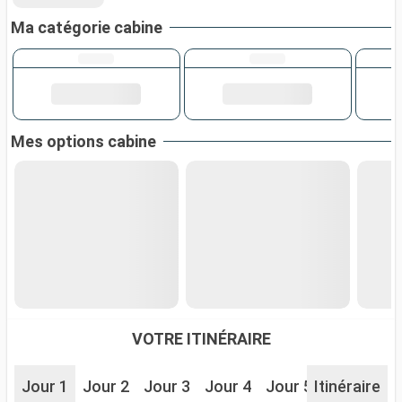
Ma catégorie cabine
Mes options cabine
VOTRE ITINÉRAIRE
Jour 1
Jour 2
Jour 3
Jour 4
Jour 5
Itinéraire
Jour 6
J