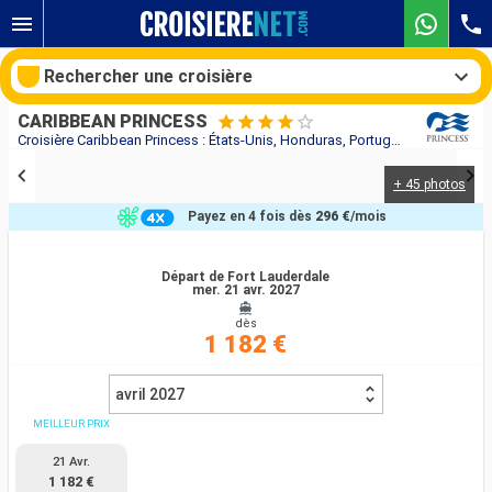
Rechercher une croisière
CARIBBEAN PRINCESS
Croisière Caribbean Princess : États-Unis, Honduras, Portugal, Royaume-Uni, Norvège, Danemark au départ de Fort Lauderdale
+ 45 photos
Nos destinations
Payez en 4 fois dès
296 €
/mois
Mois de départ
Départ de Fort Lauderdale
mer. 21 avr. 2027
Ports
Compagnies
dès
1 182 €
Rechercher
avril 2027
MEILLEUR PRIX
21 Avr.
1 182 €