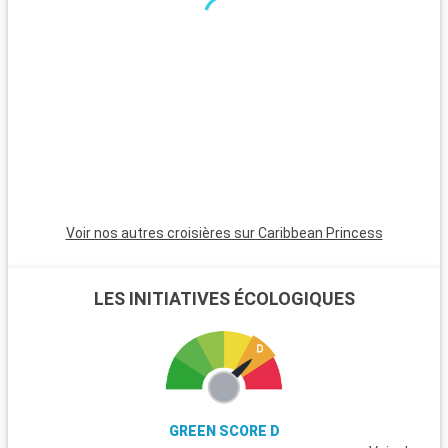
minutes, est incontournable avec son atmosphère animée,
ses plages et son quartier Art Déco. Pour une ambiance plus
calme, Pompano Beach et Hollywood Beach sont des choix
charmants avec leurs plages tranquilles et leur atmosphère
apaisante.
Voir nos autres croisières sur Caribbean Princess
LES INITIATIVES ÉCOLOGIQUES
GREEN SCORE D