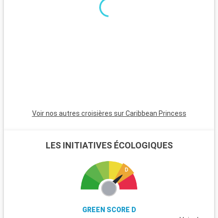
minutes, est incontournable avec son atmosphère animée,
ses plages et son quartier Art Déco. Pour une ambiance plus
calme, Pompano Beach et Hollywood Beach sont des choix
charmants avec leurs plages tranquilles et leur atmosphère
apaisante.
Voir nos autres croisières sur Caribbean Princess
LES INITIATIVES ÉCOLOGIQUES
GREEN SCORE D