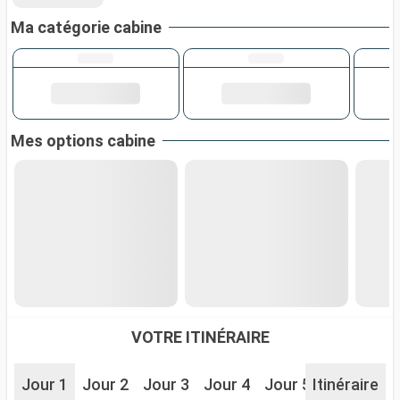
Ma catégorie cabine
Mes options cabine
VOTRE ITINÉRAIRE
Jour 1
Jour 2
Jour 3
Jour 4
Jour 5
Itinéraire
Jour 7