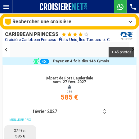
Rechercher une croisière
CARIBBEAN PRINCESS
Croisière Caribbean Princess : États-Unis, Îles Turques-et-Caïques, République Dominicaine, Bahamas au départ de Fort Lauderdale
+ 45 photos
Nos destinations
Payez en 4 fois dès
146 €
/mois
Mois de départ
Départ de Fort Lauderdale
sam. 27 févr. 2027
Ports
Compagnies
dès
585 €
Rechercher
février 2027
MEILLEUR PRIX
27 Févr.
585 €