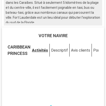
dans les Caraïbes. Situé à seulement 5 kilomètres de la plage
et du centre-ville, il est facilement joignable en taxi, bus ou
bateau-taxi, grâce aux nombreux canaux qui parcourent la
ville. Fort Lauderdale est un lieu idéal pour débuter l'exploration
du sud de la Floride.
Que visiter à Fort Lauderdale ?
VOTRE NAVIRE
Fort Lauderdale est réputée pour ses plages de sable et ses
eaux cristallines. Le Las Olas Boulevard, avec ses boutiques,
CARIBBEAN
galeries d'art et restaurants, offre une expérience de
Activités
Descriptif
Avis clients
Ponts
shopping et de détente unique. Le Musée de Bonnet House se
PRINCESS
distingue par son architecture singulière et ses jardins
tropicaux. La ville est également idéale pour les activités
nautiques, allant de la location de yachts aux balades en
bateau-taxi à travers les canaux.
Que visiter dans les environs ?
Aux alentours de Fort Lauderdale, les Everglades offrent une
expérience unique dans un écosystème exceptionnel. Des
tours en hydroglisseur permettent d'observer la faune, y
compris les fameux alligators. Miami, à seulement 45