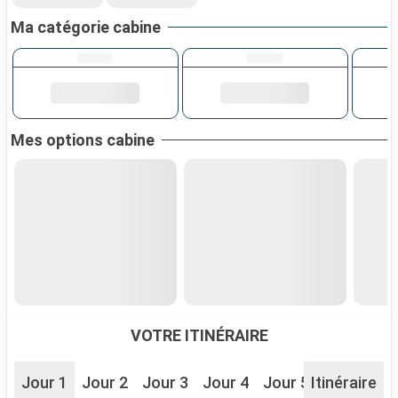
Ma catégorie cabine
Mes options cabine
VOTRE ITINÉRAIRE
Jour 1
Jour 2
Jour 3
Jour 4
Jour 5
Itinéraire
Jour 6
J