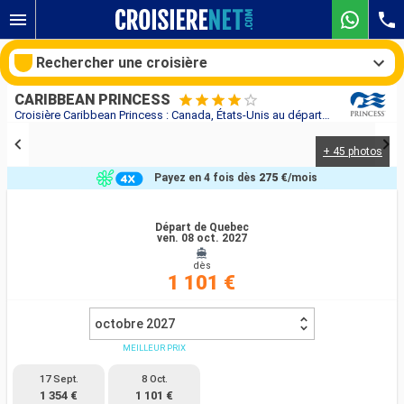
Rechercher une croisière
CARIBBEAN PRINCESS
Croisière Caribbean Princess : Canada, États-Unis au départ de Quebec
+ 45 photos
Nos destinations
Payez en 4 fois dès
275 €
/mois
Mois de départ
Départ de Quebec
ven. 08 oct. 2027
Ports
Compagnies
dès
1 101 €
Rechercher
octobre 2027
MEILLEUR PRIX
17 Sept.
8 Oct.
1 354 €
1 101 €