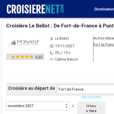
Destinatio
Voir les 78 autres photos
Croisière Le Bellot : De Fort-de-France à Pun
Autres dépa
Le Bellot
Fort de Fran
19/11/2027
20 j / 19 n
4.8/5
Cabine Balcon
Croisière au départ de
Fort de France
MEILLEUR PRIX
novembre 2027
19 Nov.
6 790 €