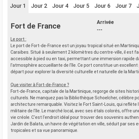
Jour 1
Jour 2
Jour 4
Jour 5
Jour 6
Jour 7
Arrivée
Fort de France
---
Le port :
Le port de Fort-de-France est un joyau tropical situé en Martini
Caraïbes. Situé à seulement 2 kilomètres du centre-ville, il est f
accessible à pied ou en taxi, permettant une immersion rapide 
l'atmosphère accueillante de l'île. Ce port constitue un excellent
départ pour explorer la diversité culturelle et naturelle de la Mart
Que visiter à Fort-de-France ?
Fort-de-France, capitale de la Martinique, regorge de sites histor
culturels. Ne manquez pas la Bibliothèque Schoelcher, célèbre p
architecture remarquable. Visitez le Fort Saint-Louis, qui reflète l
militaire de l'île. Le marché local, avec ses étals colorés, offre un
vie créole. C'est l'endroit idéal pour trouver des souvenirs authen
Jardin de Balata, un havre de végétation en ville, séduit par ses
tropicales et sa vue panoramique.