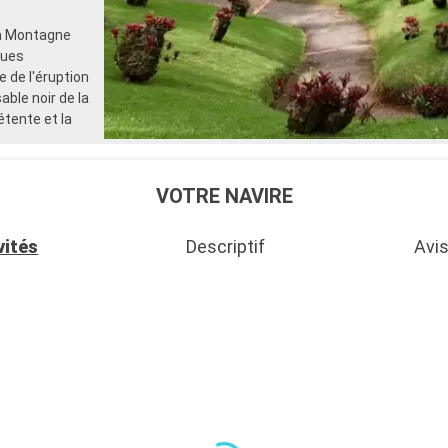
La Montagne
vues
re de l'éruption
able noir de la
étente et la
VOTRE NAVIRE
vités
Descriptif
Avis