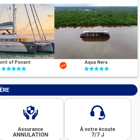
irit of Ponant
Aqua Nera
IÈRE
Assurance
À votre écoute
ANNULATION
7/7 J