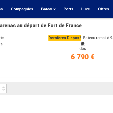
ns
Compagnies
Bateaux
Ports
Luxe
Offres
tarenas au départ de Fort de France
rts
Dernières Dispos !
Bateau rempli à 
ce
dès
6 790 €