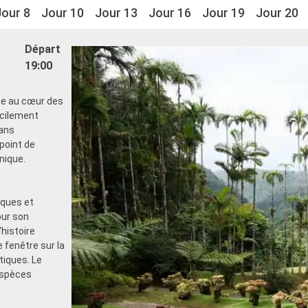
Jour 8
Jour 10
Jour 13
Jour 16
Jour 19
Jour 20
Départ
19:00
que au cœur des
acilement
dans
 point de
inique.
iques et
our son
'histoire
e fenêtre sur la
tiques. Le
 espèces