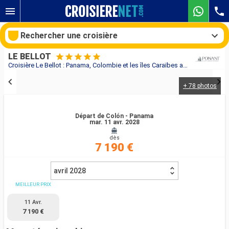
Rechercher une croisière
LE BELLOT
Croisière Le Bellot : Panama, Colombie et les îles Caraïbes au départ de Colón - Panama
+ 78 photos
Nos destinations
Mois de départ
Départ de Colón - Panama
mar. 11 avr. 2028
dès
Ports
Compagnies
7 190 €
Rechercher
avril 2028
MEILLEUR PRIX
11 Avr.
7 190 €