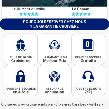
Le Dumont d Urville
Le Ponant
POURQUOI RÉSERVER CHEZ NOUS
? LA GARANTIE CROISIÈRE
PLUS DE 10 000
LA GARANTIE DU
FRAIS DE DOSSIER
Croisières
Meilleur Prix
Gratuits
PAIEMENT SÉCURISÉ
ASSURANCE
À VOTRE ÉCOUTE
en 4 fois
annulation
7/7 j
Croisières www.croisierenet.com
Croisières Caraïbes - Antilles