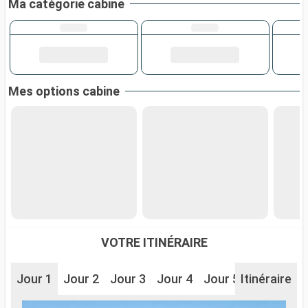
Ma catégorie cabine
Mes options cabine
VOTRE ITINÉRAIRE
Jour 1
Jour 2
Jour 3
Jour 4
Jour 5
Itinéraire
Jour 6
J