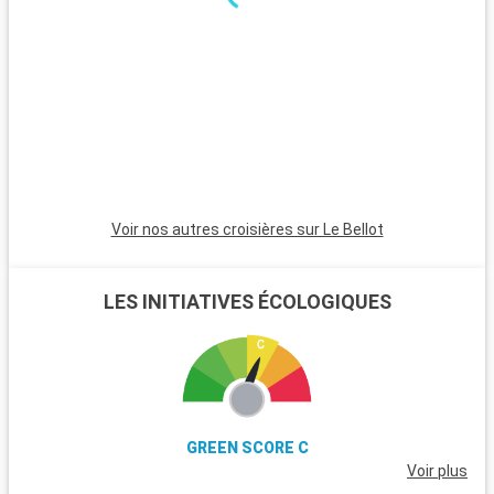
la culture, Portobelo, avec ses forts coloniaux et son passé
historique, est une excursion fascinante. Les aventuriers
apprécieront le Parc National Chagres, offrant randonnées,
rafting et rencontres avec les communautés Embera pour
une expérience immersive dans la nature et la culture
panaméenne.
Voir nos autres croisières sur Le Bellot
LES INITIATIVES ÉCOLOGIQUES
GREEN SCORE C
Voir plus