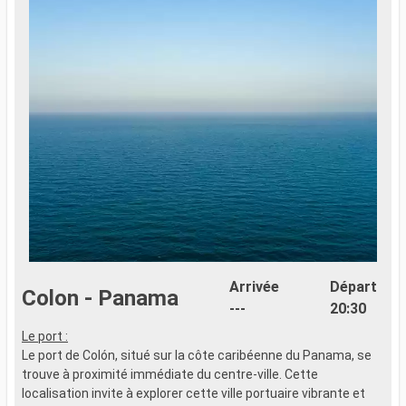
Arrivée
Départ
Colon - Panama
---
20:30
Le port :
S
Le port de Colón, situé sur la côte caribéenne du Panama, se
P
trouve à proximité immédiate du centre-ville. Cette
h
localisation invite à explorer cette ville portuaire vibrante et
c