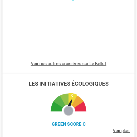
la culture, Portobelo, avec ses forts coloniaux et son passé
historique, est une excursion fascinante. Les aventuriers
apprécieront le Parc National Chagres, offrant randonnées,
rafting et rencontres avec les communautés Embera pour
une expérience immersive dans la nature et la culture
panaméenne.
Voir nos autres croisières sur Le Bellot
LES INITIATIVES ÉCOLOGIQUES
GREEN SCORE C
Voir plus