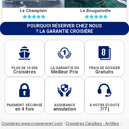
Le Champlain
Le Bougainville
POURQUOI RÉSERVER CHEZ NOUS
? LA GARANTIE CROISIÈRE
PLUS DE 10 000
LA GARANTIE DU
FRAIS DE DOSSIER
Croisières
Meilleur Prix
Gratuits
PAIEMENT SÉCURISÉ
ASSURANCE
À VOTRE ÉCOUTE
en 4 fois
annulation
7/7 j
Croisières www.croisierenet.com
Croisières Caraïbes - Antilles