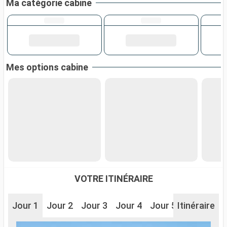
Ma catégorie cabine
Mes options cabine
VOTRE ITINÉRAIRE
Jour 1
Jour 2
Jour 3
Jour 4
Jour 5
Itinéraire
Jour 6
J