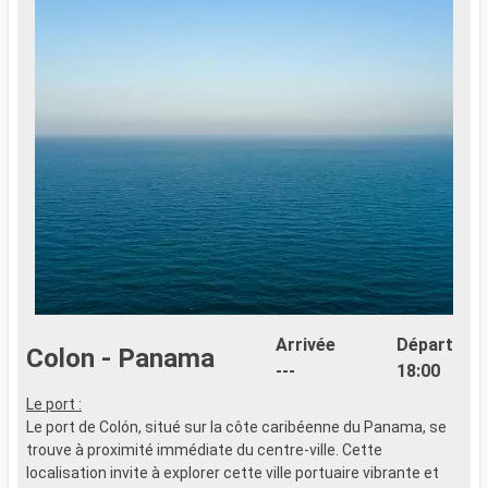
Arrivée
Départ
Colon - Panama
---
18:00
A
Le port :
0
Le port de Colón, situé sur la côte caribéenne du Panama, se
L
trouve à proximité immédiate du centre-ville. Cette
c
localisation invite à explorer cette ville portuaire vibrante et