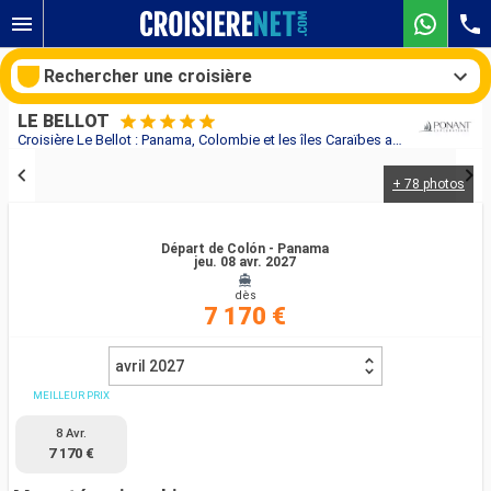
Rechercher une croisière
LE BELLOT
Croisière Le Bellot : Panama, Colombie et les îles Caraïbes au départ de Colón - Panama
+ 78 photos
Nos destinations
Mois de départ
Départ de Colón - Panama
jeu. 08 avr. 2027
dès
Ports
Compagnies
7 170 €
Rechercher
avril 2027
MEILLEUR PRIX
8 Avr.
7 170 €