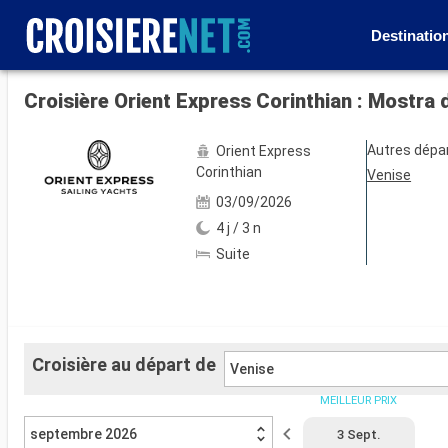
Destinatio
Voir les 58 autres photos
Croisière Orient Express Corinthian : Mostra 
Autres dépa
Orient Express
Corinthian
Venise
03/09/2026
4 j / 3 n
Suite
Croisière au départ de
Venise
MEILLEUR PRIX
septembre 2026
3 Sept.