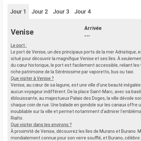
Jour 1
Jour 2
Jour 3
Jour 4
Arrivée
Venise
---
Le port :
Le port de Venise, un des principaux ports de la mer Adriatique, 
situé pour découvrir la magnifique Venise et ses îles. À seuleme
du cœur historique, le port est facilement accessible, reliant le
riche patrimoine de la Sérénissime par vaporetto, bus ou taxi.
Que visiter à Venise ?
Venise, au cœur de sa lagune, est une ville d'une beauté inégalée 
aucun voyageur indifférent. De la place Saint-Marc, avec sa basi
éblouissante, au majestueux Palais des Doges, la ville dévoile son
chaque coin de rue. Une balade en gondole sur les canaux offre 
inoubliable sur la ville et permet notamment d'admirer l'emblém
Rialto.
Que visiter dans les environs ?
À proximité de Venise, découvrez les îles de Murano et Burano. 
mondialement connue pour son verre soufflé, et Burano, célèbre