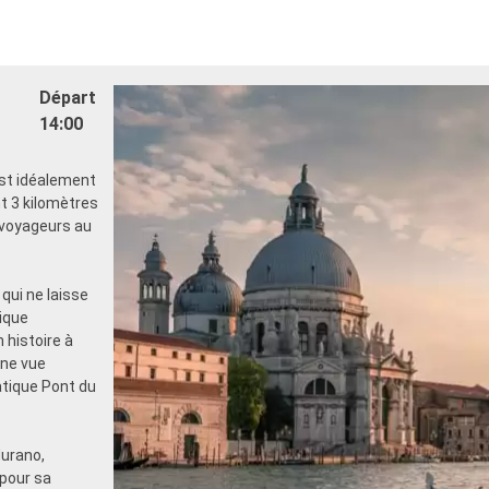
Départ
14:00
est idéalement
nt 3 kilomètres
s voyageurs au
qui ne laisse
lique
 histoire à
une vue
atique Pont du
Murano,
 pour sa