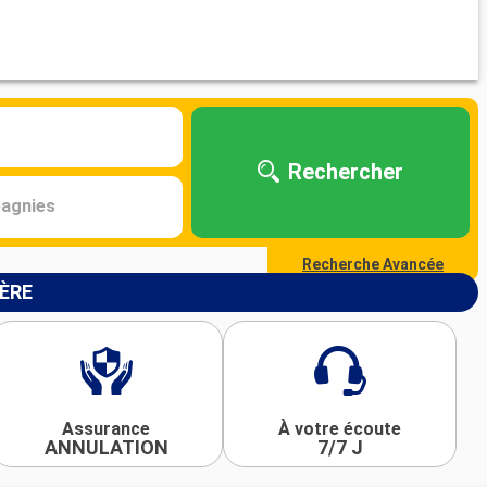
Rechercher
agnies
Recherche Avancée
IÈRE
Assurance
À votre écoute
ANNULATION
7/7 J