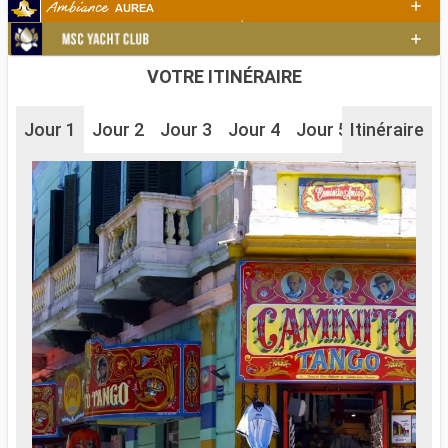
VOTRE ITINÉRAIRE
Jour 1
Jour 2
Jour 3
Jour 4
Jour 5
Itinéraire
Jour 6
J