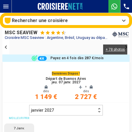
Rechercher une croisière
MSC SEAVIEW
Croisière MSC Seaview : Argentine, Brésil, Uruguay au départ de Buenos Aires
+ 78 photos
Nos destinations
Payez en 4 fois dès
287 €
/mois
Mois de départ
Dernières Dispos !
Départ de Buenos Aires
Ports
Compagnies
jeu. 07 janv. 2027
+
dès
dès
Rechercher
1 149 €
2 727 €
janvier 2027
MEILLEUR PRIX
7 Janv.