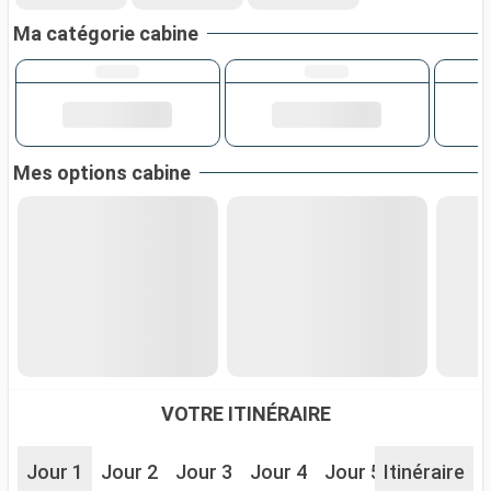
Ma catégorie cabine
Mes options cabine
VOTRE ITINÉRAIRE
Jour 1
Jour 2
Jour 3
Jour 4
Jour 5
Itinéraire
Jour 6
J