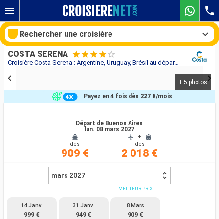
Rechercher une croisière
COSTA SERENA
Croisière Costa Serena : Argentine, Uruguay, Brésil au départ de Buenos Aires
+ 5 photos
Nos destinations
Payez en 4 fois dès
227 €
/mois
Mois de départ
Départ de Buenos Aires
lun. 08 mars 2027
Ports
Compagnies
+
dès
dès
909 €
2 018 €
Rechercher
mars 2027
MEILLEUR PRIX
14 Janv.
31 Janv.
8 Mars
999 €
949 €
909 €