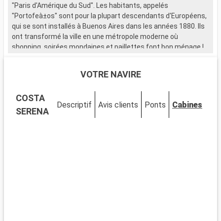
"Paris d'Amérique du Sud". Les habitants, appelés
c
"Portofeà±os" sont pour la plupart descendants d'Européens,
p
qui se sont installés à Buenos Aires dans les années 1880. Ils
c
ont transformé la ville en une métropole moderne où
d
shopping, soirées mondaines et paillettes font bon ménage !
Q
M
VOTRE NAVIRE
e
q
COSTA
p
Descriptif
Avis clients
Ponts
Cabines
s
SERENA
c
a
d
Q
A
e
i
k
a