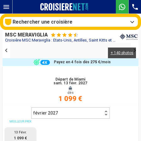
Rechercher une croisière
MSC MERAVIGLIA
Croisière MSC Meraviglia : Etats-Unis, Antilles, Saint Kitts et Nevis, Iles Vierges (Américaines), République Dominicaine au départ de Miami
+ 140 photos
Nos destinations
Payez en 4 fois dès
275 €
/mois
Mois de départ
Départ de Miami
sam. 13 févr. 2027
Ports
Compagnies
dès
1 099 €
Rechercher
février 2027
MEILLEUR PRIX
13 Févr.
1 099 €