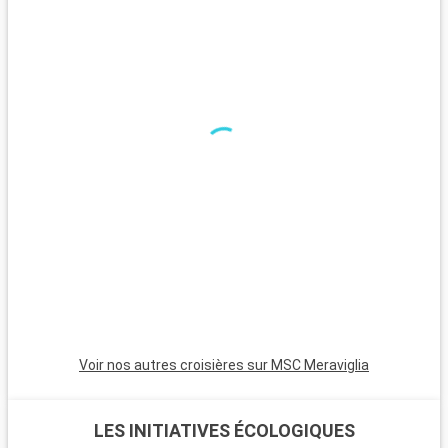
chaque coin de rue.
Que visiter dans les environs ?
Autour de Miami, de nombreuses excursions sont possibles.
Key West, au bout de la route panoramique des Keys, offre
une atmosphère relaxante, des maisons colorées et des
couchers de soleil magnifiques. Les Bahamas, à proximité en
bateau, sont un paradis avec leurs plages de sable blanc. Pour
les plongeurs, les récifs coralliens de Key Largo offrent une
expérience sous-marine inoubliable. Ces destinations autour
de Miami révèlent la beauté naturelle et la diversité culturelle
de la région.
Voir nos autres croisières sur MSC Meraviglia
LES INITIATIVES ÉCOLOGIQUES