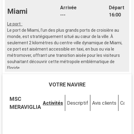
Arrivée
Départ
Miami
---
16:00
Le port :
Le port de Miami, l'un des plus grands ports de croisière au
monde, est stratégiquement situé au cœur de la ville. À
seulement 2 kilomètres du centre-ville dynamique de Miami,
ce port est aisément accessible en taxi, en bus ou via le
métromover, offrant une transition aisée pour les visiteurs
souhaitant découvrir cette métropole emblématique de
Floride.
Que visiter à Miami ?
VOTRE NAVIRE
Miami est un mélange vibrant de cultures, d'art et de plages.
Découvrez le quartier artistique de Wynwood, célèbre pour ses
MSC
fresques murales et ses galeries avant-gardistes. Le quartier
Activités
Descriptif
Avis clients
Cabin
historique Art Déco de South Beach vous transporte dans les
MERAVIGLIA
années 1930 avec ses bâtiments colorés et son ambiance
vintage. Le parc national des Everglades, à proximité, permet
l'observation d'alligators dans les marécages. Little Havana
offre une immersion dans la culture cubaine, palpable à