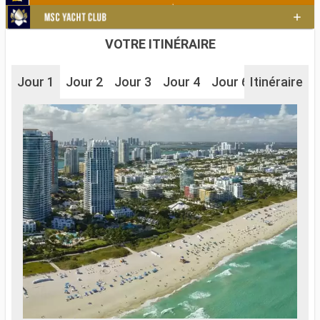
VOTRE ITINÉRAIRE
Jour 1
Jour 2
Jour 3
Jour 4
Jour 6
Itinéraire
Jour 7
J