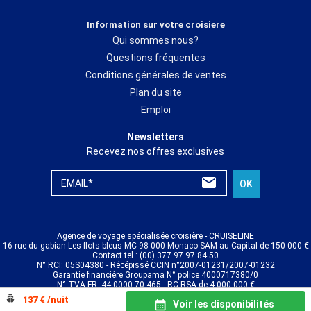
Information sur votre croisiere
Qui sommes nous?
Questions fréquentes
Conditions générales de ventes
Plan du site
Emploi
Newsletters
Recevez nos offres exclusives
EMAIL*
OK
Agence de voyage spécialisée croisière - CRUISELINE
16 rue du gabian Les flots bleus MC 98 000 Monaco SAM au Capital de 150 000 €
Contact tel : (00) 377 97 97 84 50
N° RCI: 05S04380 - Récépissé CCIN n°2007-01231/2007-01232
Garantie financière Groupama N° police 4000717380/0
N° TVA FR. 44 0000 70 465 - RC RSA de 4 000 000 €
© CRUISELINE 2026 - all rights reserved
137 € /nuit
Voir les disponibilités