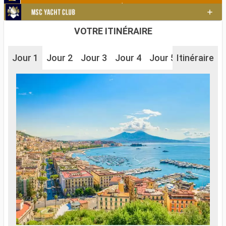
VOTRE ITINÉRAIRE
Jour 1
Jour 2
Jour 3
Jour 4
Jour 5
Itinéraire
Jour 6
J