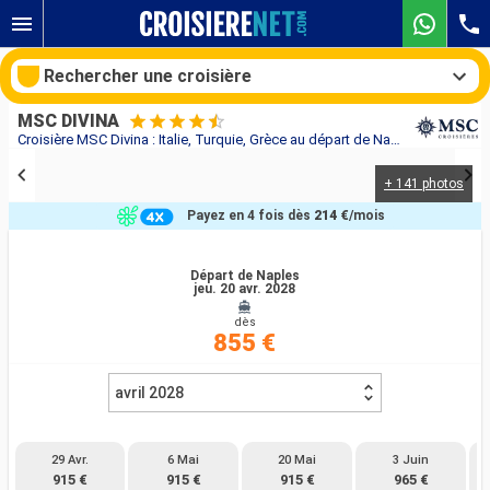
Rechercher une croisière
MSC DIVINA
Croisière MSC Divina : Italie, Turquie, Grèce au départ de Naples
+ 141 photos
Nos destinations
Payez en 4 fois dès
214 €
/mois
Mois de départ
Départ de Naples
jeu. 20 avr. 2028
Ports
Compagnies
dès
855 €
Rechercher
avril 2028
29 Avr.
6 Mai
20 Mai
3 Juin
915 €
915 €
915 €
965 €