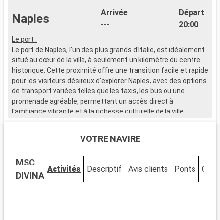
Arrivée
Départ
Naples
---
20:00
Le port :
L
Le port de Naples, l'un des plus grands d'Italie, est idéalement
L
situé au cœur de la ville, à seulement un kilomètre du centre
e
historique. Cette proximité offre une transition facile et rapide
i
pour les visiteurs désireux d'explorer Naples, avec des options
e
de transport variées telles que les taxis, les bus ou une
l
promenade agréable, permettant un accès direct à
n
l'ambiance vibrante et à la richesse culturelle de la ville.
d
f
Que visiter à Naples ?
p
VOTRE NAVIRE
Naples, une ville à l'histoire riche et à l'architecture
impressionnante, est également célèbre pour sa cuisine
Q
MSC
exquise. Découvrez le centre historique classé à l'UNESCO,
C
Activités
Descriptif
Avis clients
Ponts
Cabi
riche en églises baroques, palais anciens et ruelles
p
DIVINA
charmantes. Visitez le Duomo di San Gennaro et le Palazzo
M
Reale. Dégustez une authentique pizza napolitaine dans une
m
pizzeria traditionnelle. Pour les amateurs d'histoire, le musée
L
archéologique national de Naples présente une collection
i