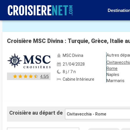
Destinatio
Voir les 141 autres photos
Croisière MSC Divina : Turquie, Grèce, Italie 
Autres dépa
MSC Divina
Civitavecchi
21/04/2028
Rome
8 j / 7 n
Naples
4.5/5
Cabine Intérieure
Marmaris
Croisière au départ de
Civitavecchia - Rome