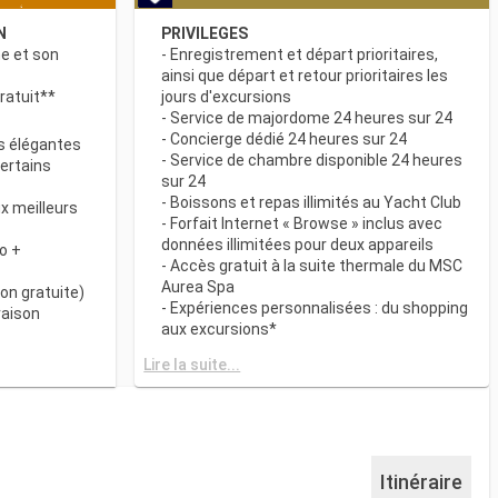
N
PRIVILEGES
ne et son
- Enregistrement et départ prioritaires,
ainsi que départ et retour prioritaires les
ratuit**
jours d'excursions
- Service de majordome 24 heures sur 24
- Concierge dédié 24 heures sur 24
s élégantes
- Service de chambre disponible 24 heures
certains
sur 24
- Boissons et repas illimités au Yacht Club
x meilleurs
- Forfait Internet « Browse » inclus avec
données illimitées pour deux appareils
o +
- Accès gratuit à la suite thermale du MSC
Aurea Spa
on gratuite)
- Expériences personnalisées : du shopping
raison
aux excursions*
- Equipements de relaxation dans chaque
& BAR
Lire la suite...
suite
it disponibles
- Autres attentions personnelles : service
d’assistance pour faire et défaire les
spécialités
valises, journal livré directement en cabine
sur demande*
 plats
- L’expérience la plus récompensée pour le
Itinéraire
 des
versement des points « MSC Voyagers