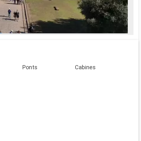
ait Spa
es soins Spa
e
prise en
Ponts
Cabines