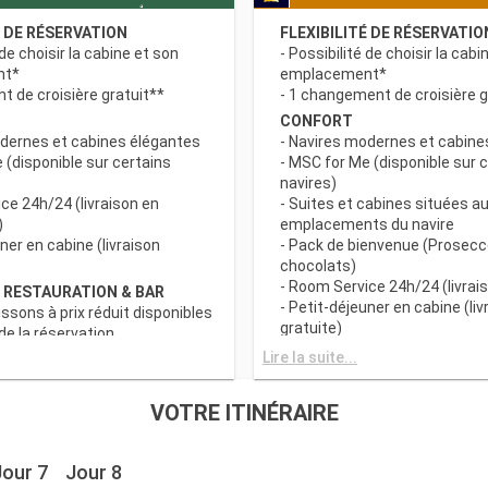
É DE RÉSERVATION
FLEXIBILITÉ DE RÉSERVATIO
 de choisir la cabine et son
- Possibilité de choisir la cabi
nt*
emplacement*
 de croisière gratuit**
- 1 changement de croisière g
CONFORT
odernes et cabines élégantes
- Navires modernes et cabine
 (disponible sur certains
- MSC for Me (disponible sur 
navires)
ce 24h/24 (livraison en
- Suites et cabines situées au
)
emplacements du navire
uner en cabine (livraison
- Pack de bienvenue (Prosecc
chocolats)
- Room Service 24h/24 (livrais
 RESTAURATION & BAR
- Petit-déjeuner en cabine (liv
issons à prix réduit disponibles
gratuite)
e la réservation
c grand choix de spécialités
AVANTAGES RESTAURATION 
Lire la suite...
- Forfaits boissons à prix rédu
s principaux avec plats
au moment de la réservation
VOTRE ITINÉRAIRE
 prise en compte des
- Buffet avec grand choix de 
iététiques
culinaires
a tranche horaire du dîner (sous
- Restaurants principaux avec
Jour 7
Jour 8
sponibilité)
gourmets et prise en compte