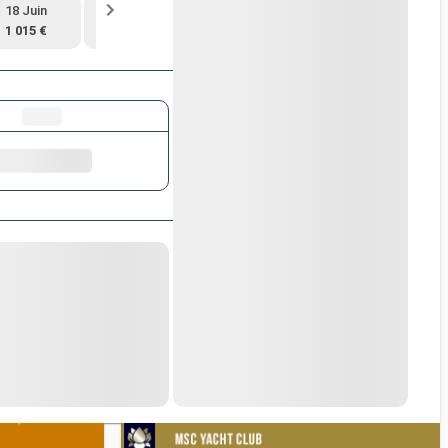
18 Juin
2 Juil.
16 Juil.
13 Août
1 015 €
1 095 €
1 105 €
1 215 €