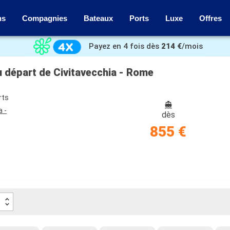
ns
Compagnies
Bateaux
Ports
Luxe
Offres
Payez en 4 fois dès
214 €
/mois
au départ de Civitavecchia - Rome
rts
a -
dès
855 €