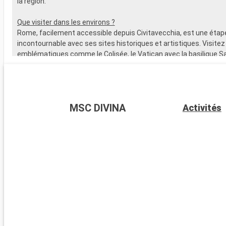
la région.
Que visiter dans les environs ?
Rome, facilement accessible depuis Civitavecchia, est une étap
incontournable avec ses sites historiques et artistiques. Visitez
emblématiques comme le Colisée, le Vatican avec la basilique Sa
les musées du Vatican, abritant la fameuse Chapelle Sixtine. Flâ
quartier pittoresque du Trastevere et explorez les ruines du For
delà de Rome, les alentours de Civitavecchia offrent également
destinations captivantes, à l'instar de Tarquinia, connue pour 
MSC DIVINA
Activités
étrusques et son musée archéologique. Les jardins de la Villa Fa
Caprarola, un joyau de la Renaissance, présentent un superbe e
jardins italiens typiques.