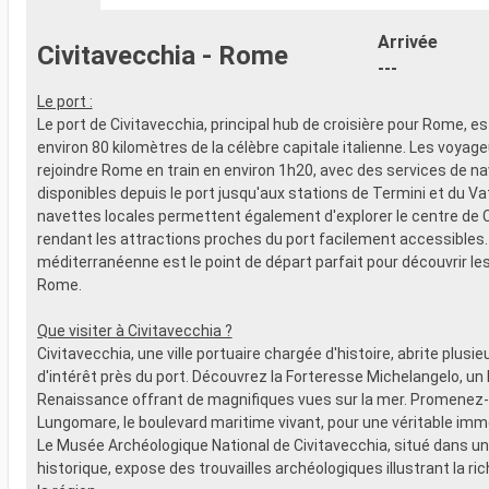
- 20% de réd
- Activités et divertissements pour
Restaurants
adultes, enfants et bébés
Arrivée
Civitavecchia - Rome
prépayé
- Activités récréatives pour enfants
---
SPORT ET 
SERVICES
- Programme
Le port :
- Personnel qualifié multilingue
Broadway
Le port de Civitavecchia, principal hub de croisière pour Rome, es
AUTRES PRIVILÈGES
- Espace pis
environ 80 kilomètres de la célèbre capitale italienne. Les voyag
- Points MSC Voyagers Club
- Equipement
rejoindre Rome en train en environ 1h20, avec des services de n
- Salle de s
disponibles depuis le port jusqu'aux stations de Termini et du Va
panoramiqu
navettes locales permettent également d'explorer le centre de C
- Activités 
rendant les attractions proches du port facilement accessibles.
adultes, en
méditerranéenne est le point de départ parfait pour découvrir le
- Activités 
Rome.
SERVICES
- Personnel 
Que visiter à Civitavecchia ?
AUTRES PR
Civitavecchia, une ville portuaire chargée d'histoire, abrite plusie
- Points MS
d'intérêt près du port. Découvrez la Forteresse Michelangelo, un 
Renaissance offrant de magnifiques vues sur la mer. Promenez-
Lungomare, le boulevard maritime vivant, pour une véritable imme
Le Musée Archéologique National de Civitavecchia, situé dans u
historique, expose des trouvailles archéologiques illustrant la ric