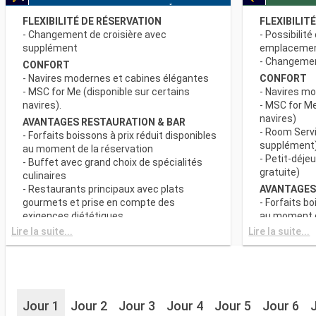
FLEXIBILITÉ DE RÉSERVATION
FLEXIBILIT
- Changement de croisière avec
- Possibilité
supplément
emplaceme
- Changement
CONFORT
- Navires modernes et cabines élégantes
CONFORT
- MSC for Me (disponible sur certains
- Navires m
navires).
- MSC for Me
navires)
AVANTAGES RESTAURATION & BAR
- Room Servi
- Forfaits boissons à prix réduit disponibles
supplément
au moment de la réservation
- Petit-déje
- Buffet avec grand choix de spécialités
gratuite)
culinaires
- Restaurants principaux avec plats
AVANTAGES
gourmets et prise en compte des
- Forfaits bo
exigences diététiques
au moment d
- Buffet ave
Lire la suite...
Lire la suite...
SPORT ET DIVERTISSEMENTS
culinaires
- Programme varié de spectacles de style
- Restaurant
Broadway
gourmets et
- Espace piscine
exigences d
- Equipements sportifs de plein-air
- Choix de l
- Salle de sport équipée avec vue
Jour 1
Jour 2
Jour 3
Jour 4
Jour 5
Jour 6
réserve de di
panoramique