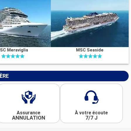
SC Meraviglia
MSC Seaside
IÈRE
Assurance
À votre écoute
ANNULATION
7/7 J