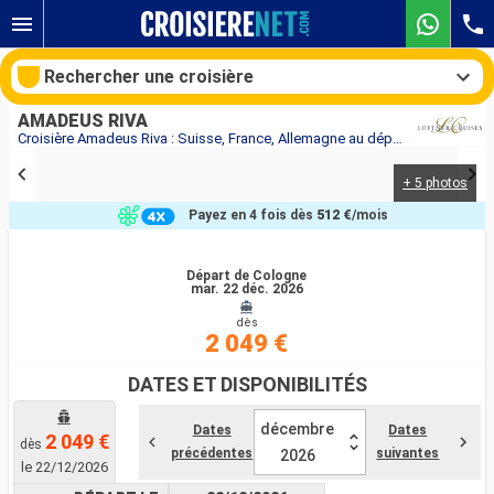
Rechercher une croisière
AMADEUS RIVA
Croisière Amadeus Riva : Suisse, France, Allemagne au départ de Cologne
+ 5 photos
Nos destinations
Payez en 4 fois dès
512 €
/mois
Mois de départ
Départ de Cologne
mar. 22 déc. 2026
Ports
Compagnies
dès
2 049 €
Rechercher
DATES ET DISPONIBILITÉS
décembre
Dates
Dates
2 049 €
dès
précédentes
suivantes
2026
le 22/12/2026