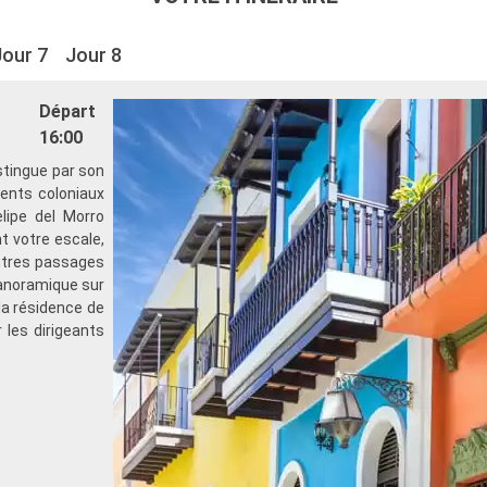
Jour 7
Jour 8
Départ
16:00
stingue par son
ents coloniaux
elipe del Morro
t votre escale,
utres passages
 panoramique sur
la résidence de
r les dirigeants