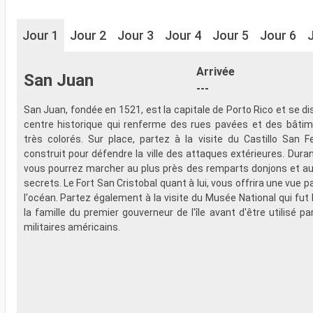
Jour 1
Jour 2
Jour 3
Jour 4
Jour 5
Jour 6
Arrivée
San Juan
---
San Juan, fondée en 1521, est la capitale de Porto Rico et se di
centre historique qui renferme des rues pavées et des bâtim
très colorés. Sur place, partez à la visite du Castillo San F
construit pour défendre la ville des attaques extérieures. Duran
vous pourrez marcher au plus près des remparts donjons et a
secrets. Le Fort San Cristobal quant à lui, vous offrira une vue
l'océan. Partez également à la visite du Musée National qui fut 
la famille du premier gouverneur de l'île avant d'être utilisé pa
militaires américains.