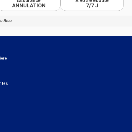
Assurance
À votre écoute
ANNULATION
7/7 J
to Rico
iere
ntes