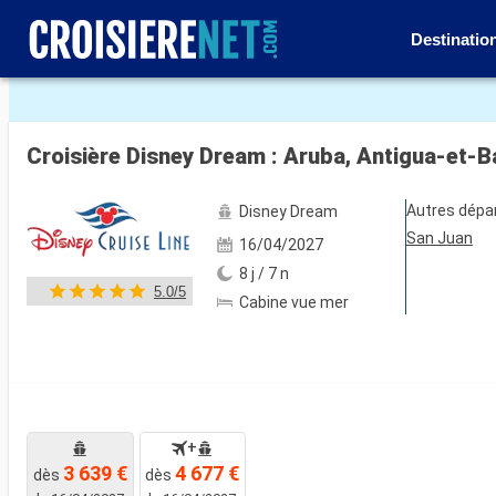
Destinatio
Voir les 56 autres photos
Croisière Disney Dream : Aruba, Antigua-et-B
Autres dépa
Disney Dream
San Juan
16/04/2027
8 j / 7 n
5.0/5
Cabine vue mer
+
3 639 €
4 677 €
dès
dès