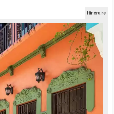
Itinéraire
Na