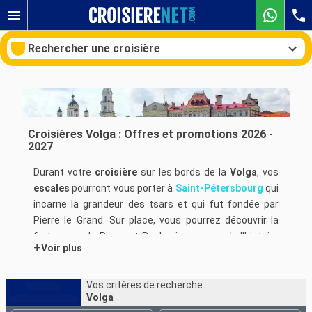
Rechercher une croisière
Nos destinations
Croisières Volga : Offres et promotions 2026 -
2027
Mois de départ
Durant votre
croisière
sur les bords de la
Volga
, vos
escales
pourront vous porter à
Saint-Pétersbourg
qui
Ports
Compagnies
incarne la grandeur des tsars et qui fut fondée par
Pierre le Grand. Sur place, vous pourrez découvrir la
Rechercher
forteresse de Pierre et Paul qui, au cours de l'histoire
+
Voir plus
fut le lieu privilégié pour enterrer les empereurs russes
ou bien encore partez visiter la Cathédrale de Saint
Isaac, une des plus imposantes au Monde. Durant
Vos critères de recherche :
Volga
votre escale de
croisière
, rendez-vous au Palais