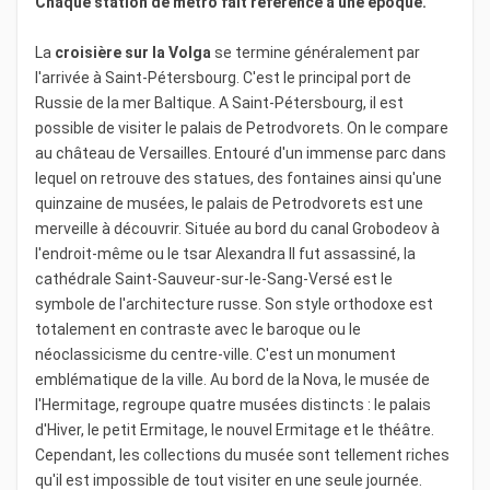
Chaque station de métro fait référence à une époque.
La
croisière sur la Volga
se termine généralement par
l'arrivée à Saint-Pétersbourg. C'est le principal port de
Russie de la mer Baltique. A Saint-Pétersbourg, il est
possible de visiter le palais de Petrodvorets. On le compare
au château de Versailles. Entouré d'un immense parc dans
lequel on retrouve des statues, des fontaines ainsi qu'une
quinzaine de musées, le palais de Petrodvorets est une
merveille à découvrir. Située au bord du canal Grobodeov à
l'endroit-même ou le tsar Alexandra II fut assassiné, la
cathédrale Saint-Sauveur-sur-le-Sang-Versé est le
symbole de l'architecture russe. Son style orthodoxe est
totalement en contraste avec le baroque ou le
néoclassicisme du centre-ville. C'est un monument
emblématique de la ville. Au bord de la Nova, le musée de
l'Hermitage, regroupe quatre musées distincts : le palais
d'Hiver, le petit Ermitage, le nouvel Ermitage et le théâtre.
Cependant, les collections du musée sont tellement riches
qu'il est impossible de tout visiter en une seule journée.