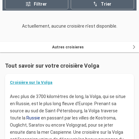
er
d'Hiver, ancien lieu de résidence d'Alexandre I
qui
Filtrer
Trier
renferme le Théâtre de l'Ermitage, l'un des plus grands
au Monde.
Actuellement, aucune croisière n'est disponible.
Votre
croisière
pourra également vous mener sur les
bords du Lac Onéga, près du village artificiel de
Mandroga où vous découvrirez les maisons
Autres croisieres
traditionnelles construites en bois, que l'on nomme les
« Isbas ».
Tout savoir sur votre croisière Volga
En suivant les eaux de la
Volga
, vous arriverez
à Moscou accueilli par le Kremlin qui incarne le pouvoir
Croisière sur la Volga
russe et la Place Rouge sur laquelle vous pourrez vous
baladez. Visitez également la cathédrale Saint Basile,
Avec plus de 3700 kilomètres de long, la Volga, qui se situe
qui vous étonnera par son architecture et qui fut
en Russie, est le plus long fleuve d'Europe. Prenant sa
édifiée pour symboliser la gloire du pouvoir russe. Sur
source au sud de Saint-Pétersbourg, la Volga traverse
place, rendez-vous également au Bolchoï qui figure
toute la
Russie
en passant par les villes de Kostroma,
comme l'une des scènes les plus connues et qui
Ouglicht, Saratov ou encore Volgograd, pour se jeter
présente un intérieur richement décoré. Enfin, vous
ensuite dans la mer Caspienne. Une croisière sur la Volga