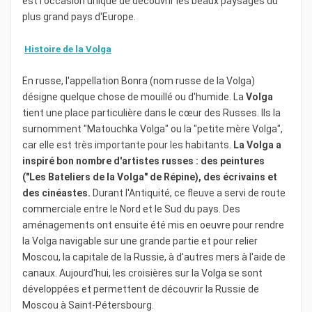
pourrez visiter le parc de la Victoire dédiée à celle de
est l'occasion unique de découvrir les beaux paysages du
1945 face aux troupes allemandes, où se trouve un
plus grand pays d'Europe.
espace gigantesque, séparé par une esplanade et un
large parc boisé.
Histoire de la Volga
Votre
croisière
sur le fleuve de
la Volga
se fera à bord
En russe, l'appellation Bonra (nom russe de la Volga)
de bateaux à taille humaine tels que le MS Kandinsky
désigne quelque chose de mouillé ou d'humide. La
Volga
Prestige ou le Lev Tolstoi pour vous permettre de
tient une place particulière dans le cœur des Russes. Ils la
profiter du charme des paysages rencontrés.
surnomment "Matouchka Volga" ou la "petite mère Volga",
car elle est très importante pour les habitants.
La Volga a
Une
croisière
sur les bords de la
Volga
vous mènera
inspiré bon nombre d'artistes russes : des peintures
sur les rives du plus long fleuve d'Europe à bord des
("Les Bateliers de la Volga" de Répine), des écrivains et
navires des
compagnies CroisiEurope
ou
Rivages du
des cinéastes.
Durant l'Antiquité, ce fleuve a servi de route
Monde
.
commerciale entre le Nord et le Sud du pays. Des
aménagements ont ensuite été mis en oeuvre pour rendre
la Volga navigable sur une grande partie et pour relier
Moscou, la capitale de la Russie, à d'autres mers à l'aide de
canaux. Aujourd'hui, les croisières sur la Volga se sont
développées et permettent de découvrir la Russie de
Moscou à Saint-Pétersbourg.