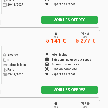
Départ de France
20/11/2027
VOIR LES OFFRES
+
dès
dès
5 141 €
5 277 €
Wi-Fi inclus
Amalyra
Boissons incluses aux repas
8 j
Excursions incluses
Cabine balcon
Pension complète
Paris
Départ de France
05/11/2026
VOIR LES OFFRES
+
dès
dès