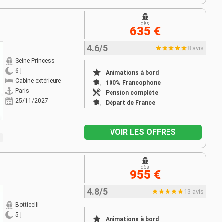
dès
635 €
4.6/5
8 avis
Seine Princess
6 j
Animations à bord
Cabine extérieure
100% Francophone
Paris
Pension complète
25/11/2027
Départ de France
VOIR LES OFFRES
dès
955 €
4.8/5
13 avis
Botticelli
5 j
Animations à bord