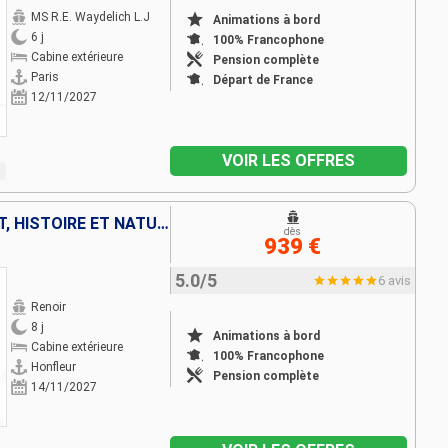
MS R.E. Waydelich L.J
Animations à bord
6 j
100% Francophone
Cabine extérieure
Pension complète
Paris
Départ de France
12/11/2027
VOIR LES OFFRES
LA VALLÉE DE LA SEINE : ART, HISTOIRE ET NATURE
dès
939 €
5.0/5
6 avis
Renoir
8 j
Animations à bord
Cabine extérieure
100% Francophone
Honfleur
Pension complète
14/11/2027