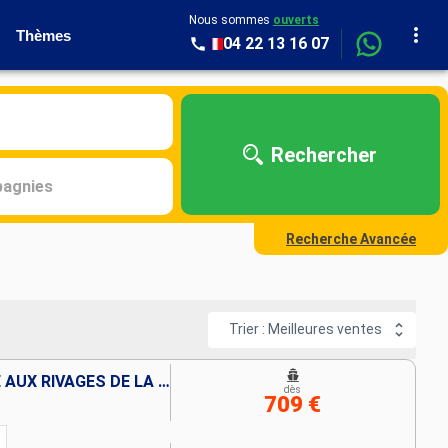
Nous sommes
ouverts
Thèmes
04 22 13 16 07
Rechercher
agnies
Recherche Avancée
Trier : Meilleures ventes
DE PARIS, LA VILLE LUMIÈRE AUX RIVAGES DE LA NORMANDIE, UNE CROISIÈRE FESTIVE ET GOURMANDE SUR LA SEINE À BORD D'UN BATEAU À ROUE À AUBES
dès
709 €