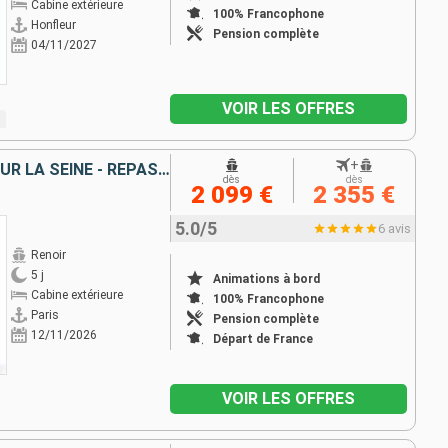
Cabine extérieure
100% Francophone
Honfleur
Pension complète
04/11/2027
VOIR LES OFFRES
+
CROISIÈRE GASTRONOMIQUE SUR LA SEINE - REPAS IMAGINÉ PAR PIERRE GAGNAIRE, 3 ÉTOILES AU GUIDE MICHELIN - UNE ESCAPADE GOURMANDE ENTRE SAVEURS ET PATRIMOINES
dès
dès
2 099 €
2 355 €
5.0/5
6 avis
Renoir
5 j
Animations à bord
Cabine extérieure
100% Francophone
Paris
Pension complète
12/11/2026
Départ de France
VOIR LES OFFRES