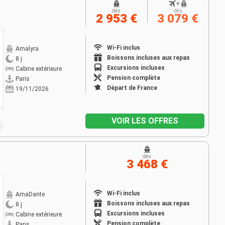
+
dès
dès
2 953 €
3 079 €
Wi-Fi inclus
Amalyra
Boissons incluses aux repas
8 j
Excursions incluses
Cabine extérieure
Pension complète
Paris
Départ de France
19/11/2026
VOIR LES OFFRES
dès
3 468 €
Wi-Fi inclus
AmaDante
Boissons incluses aux repas
8 j
Excursions incluses
Cabine extérieure
Pension complète
Paris