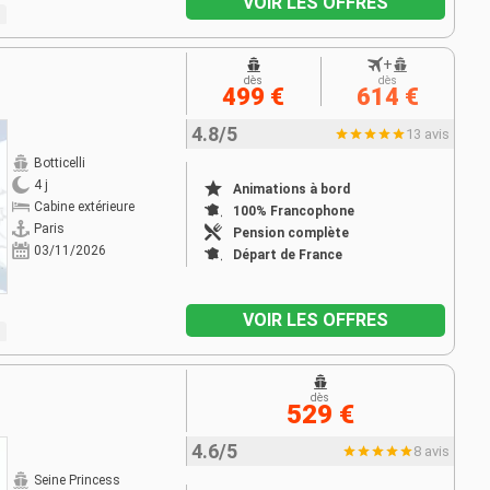
VOIR LES OFFRES
+
dès
dès
499 €
614 €
4.8/5
13 avis
Botticelli
4 j
Animations à bord
Cabine extérieure
100% Francophone
Paris
Pension complète
03/11/2026
Départ de France
VOIR LES OFFRES
dès
529 €
4.6/5
8 avis
Seine Princess