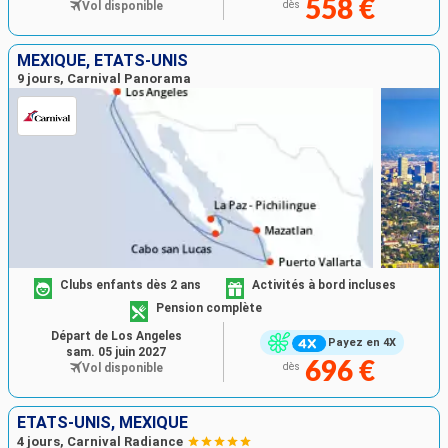
558 €
Vol disponible
dès
MEXIQUE, ÉTATS-UNIS
9 jours, Carnival Panorama
Clubs enfants dès 2 ans
Activités à bord incluses
Pension complète
Départ de Los Angeles
Payez en 4X
sam. 05 juin 2027
696 €
Vol disponible
dès
ÉTATS-UNIS, MEXIQUE
4 jours, Carnival Radiance