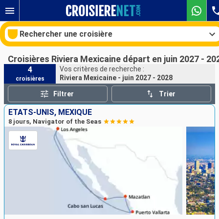
Rechercher une croisière
Croisières Riviera Mexicaine départ en juin 2027 - 20
4
Vos critères de recherche :
Riviera Mexicaine - juin 2027 - 2028
croisières
Nos destinations
Filtrer
Trier
Mois de départ
ÉTATS-UNIS, MEXIQUE
8 jours, Navigator of the Seas
Ports
Compagnies
Rechercher