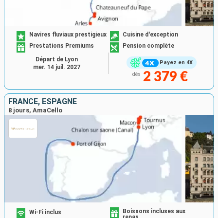
Navires fluviaux prestigieux
Cuisine d'exception
Prestations Premiums
Pension complète
Départ de Lyon
Payez en 4X
mer. 14 juil. 2027
2 379 €
dès
FRANCE, ESPAGNE
8 jours, AmaCello
Boissons incluses aux
Wi-Fi inclus
repas