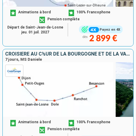
Animations à bord
100% Francophone
Pension complète
Départ de Saint-Jean-de-Losne
Payez en 4X
jeu. 01 juil. 2027
2 899 €
dès
CROISIÈRE AU C½UR DE LA BOURGOGNE ET DE LA VALLÉE DU DOUBS, ENTRE GRANDS CRUS ET CITÉS REMARQUABLES
7 jours, MS Daniele
Animations à bord
100% Francophone
Pension complète