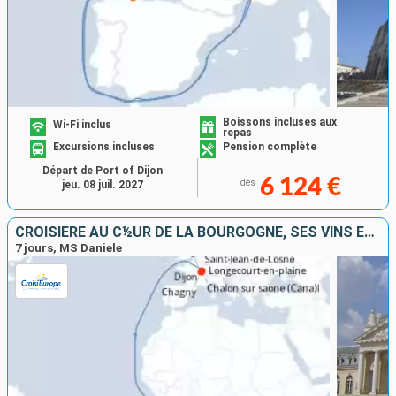
Boissons incluses aux
Wi-Fi inclus
repas
Excursions incluses
Pension complète
Départ de Port of Dijon
6 124 €
dès
jeu. 08 juil. 2027
CROISIÈRE AU C½UR DE LA BOURGOGNE, SES VINS ET SES SAVEURS RÉGIONALES
7 jours, MS Daniele