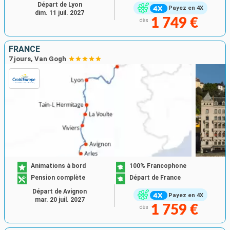
Départ de Lyon
Payez en 4X
dim. 11 juil. 2027
1 749 €
dès
FRANCE
7 jours, Van Gogh
Animations à bord
100% Francophone
Pension complète
Départ de France
Départ de Avignon
Payez en 4X
mar. 20 juil. 2027
1 759 €
dès