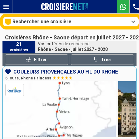
Rechercher une croisière
Croisières Rhône - Saone départ en juillet 2027 - 20
21
Vos critères de recherche :
Rhône - Saone - juillet 2027 - 2028
croisières
Nos destinations
Filtrer
Trier
Mois de départ
COULEURS PROVENÇALES AU FIL DU RHÔNE
6 jours, Rhone Princess
Ports
Compagnies
Rechercher