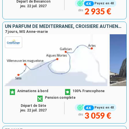
Départ de Besancon
Payez en 4X
jeu. 22 juil. 2027
2 935 €
dès
UN PARFUM DE MÉDITERRANÉE, CROISIÈRE AUTHENTIQUE AU C½UR DE LA PROVENCE ET DE LA CAMARGUE
7 jours, MS Anne-marie
Animations à bord
100% Francophone
Pension complète
Départ de Sète
Payez en 4X
jeu. 22 juil. 2027
3 059 €
dès