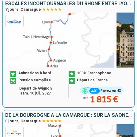
ESCALES INCONTOURNABLES DU RHÔNE ENTRE LYON, LA CAMARGUE ET LA PROVENCE AVEC UN DÎNER OFFERT À L'ABBAYE DE COLLONGES - PAUL BOCUSE
7 jours, Camargue
Animations à bord
100% Francophone
Pension complète
Départ de France
Départ de Avignon
Payez en 4X
sam. 10 juil. 2027
1 815 €
dès
DE LA BOURGOGNE À LA CAMARGUE : SUR LA SAÔNE ET LE RHÔNE
8 jours, Camargue