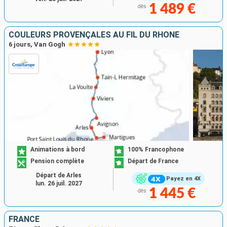
1 489 €
dès
COULEURS PROVENÇALES AU FIL DU RHÔNE
6 jours, Van Gogh
Animations à bord
100% Francophone
Pension complète
Départ de France
Départ de Arles
Payez en 4X
lun. 26 juil. 2027
1 445 €
dès
FRANCE