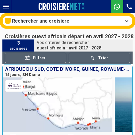
Rechercher une croisière
Croisières ouest africain départ en avril 2027 - 2028
3
Vos critères de recherche :
ouest africain - avril 2027 - 2028
croisières
Nos destinations
Filtrer
Trier
Mois de départ
AFRIQUE DU SUD, CÔTE D'IVOIRE, GUINÉE, ROYAUME-UNI, GHANA, SIERRA LEON, SÉNÉGAL
14 jours, SH Diana
Ports
Compagnies
Rechercher