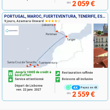
2 059 €
dès
PORTUGAL, MAROC, FUERTEVENTURA, TENERIFE, ESPAGNE
9 jours, Azamara Onward
Jusqu'à 1000$ de crédit à
Restauration raffinée
bord offert
Service attentionné
Boissons all-inclusive
Départ de Lisbonne
Payez en 4X
ven. 22 janv. 2027
2 559 €
dès