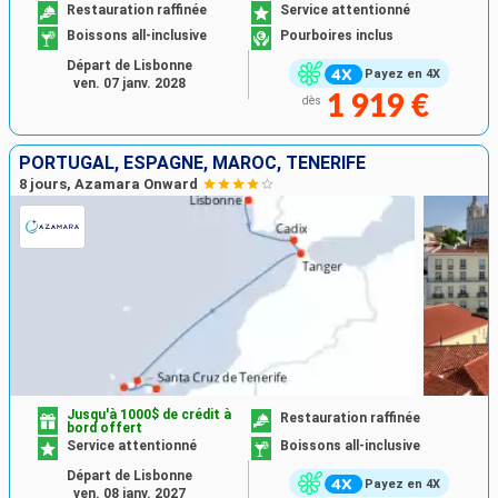
Restauration raffinée
Service attentionné
Boissons all-inclusive
Pourboires inclus
Départ de Lisbonne
Payez en 4X
ven. 07 janv. 2028
1 919 €
dès
PORTUGAL, ESPAGNE, MAROC, TENERIFE
8 jours, Azamara Onward
Jusqu'à 1000$ de crédit à
Restauration raffinée
bord offert
Service attentionné
Boissons all-inclusive
Départ de Lisbonne
Payez en 4X
ven. 08 janv. 2027