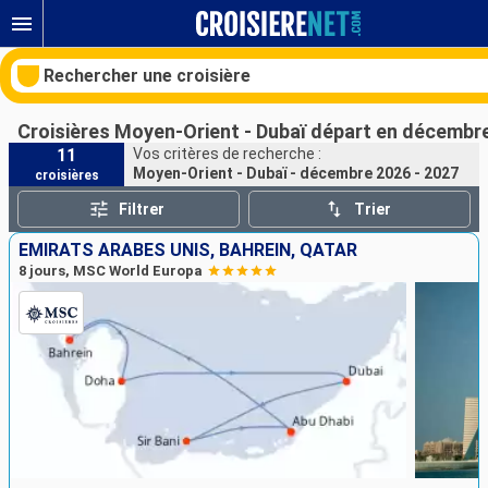
Rechercher une croisière
Croisières Moyen-Orient - Dubaï départ en décembre
11
Vos critères de recherche :
Moyen-Orient - Dubaï - décembre 2026 - 2027
croisières
Nos destinations
Filtrer
Trier
Mois de départ
EMIRATS ARABES UNIS, BAHREIN, QATAR
8 jours, MSC World Europa
Ports
Compagnies
Rechercher