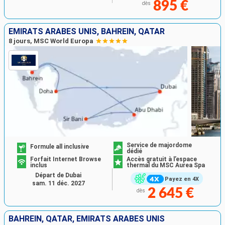
895 €
dès
EMIRATS ARABES UNIS, BAHREIN, QATAR
8 jours, MSC World Europa
Service de majordome
Formule all inclusive
dédié
Forfait Internet Browse
Accès gratuit à l’espace
inclus
thermal du MSC Aurea Spa
Départ de Dubai
Payez en 4X
sam. 11 déc. 2027
2 645 €
dès
BAHREIN, QATAR, EMIRATS ARABES UNIS