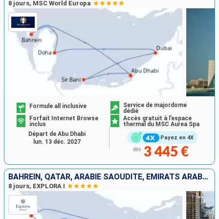
8 jours, MSC World Europa
Service de majordome
Formule all inclusive
dédié
Forfait Internet Browse
Accès gratuit à l’espace
inclus
thermal du MSC Aurea Spa
Départ de Abu Dhabi
Payez en 4X
lun. 13 déc. 2027
3 445 €
dès
BAHREIN, QATAR, ARABIE SAOUDITE, EMIRATS ARABES UNIS
8 jours, EXPLORA I