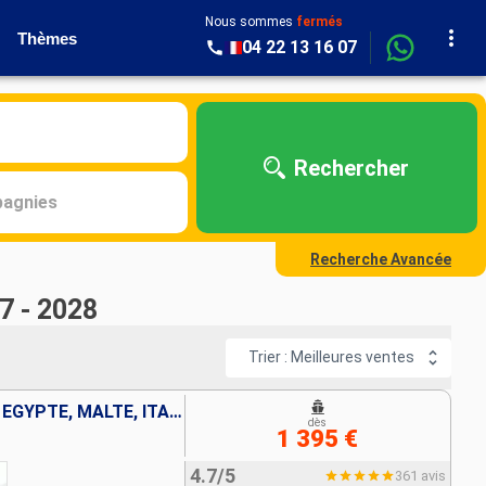
Nous sommes
fermés
Thèmes
04 22 13 16 07
Rechercher
agnies
Recherche Avancée
7 - 2028
Trier : Meilleures ventes
EMIRATS ARABES UNIS, OMAN, EGYPTE, MALTE, ITALIE
dès
1 395 €
4.7/5
361 avis