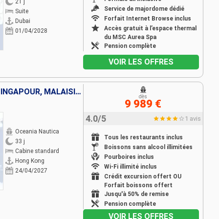
21 j
Service de majordome dédié
Suite
Forfait Internet Browse inclus
Dubai
Accès gratuit à l’espace thermal
01/04/2028
du MSC Aurea Spa
Pension complète
VOIR LES OFFRES
CHINE, VIETNAM, THAÏLANDE, SINGAPOUR, MALAISIE, SRI LANKA, INDE, EMIRATS ARABES UNIS
dès
9 989 €
4.0/5
1 avis
Oceania Nautica
Tous les restaurants inclus
33 j
Boissons sans alcool illimitées
Cabine standard
Pourboires inclus
Hong Kong
Wi-Fi illimité inclus
24/04/2027
Crédit excursion offert OU
Forfait boissons offert
Jusqu'à 50% de remise
Pension complète
VOIR LES OFFRES