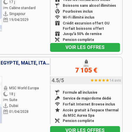
17 j
Boissons sans alcool illimitées
Cabine standard
Pourboires inclus
Singapour
Wi-Fi illimité inclus
19/04/2029
Crédit excursion offert OU
Forfait boissons offert
Jusqu'à 50% de remise
Pension complète
VOIR LES OFFRES
EMIRATS ARABES UNIS, OMAN, EGYPTE, MALTE, ITALIE
dès
7 105 €
4.5/5
14 avis
MSC World Europa
Formule all inclusive
18 j
Service de majordome dédié
Suite
Forfait Internet Browse inclus
Dubai
Accès gratuit à l’espace thermal
01/04/2028
du MSC Aurea Spa
Pension complète
VOIR LES OFFRES