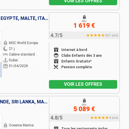
VOIR LES OFFRES
EMIRATS ARABES UNIS, OMAN, EGYPTE, MALTE, ITALIE, FRANCE
dès
1 619 €
4.7/5
361 avis
MSC World Europa
21 j
Internet à bord
Cabine standard
Clubs Enfants dès 3 ans
Dubai
Enfants Gratuits*
01/04/2028
Pension complète
VOIR LES OFFRES
SINGAPOUR, MALAISIE, THAÏLANDE, SRI LANKA, MALDIVES, INDE, OMAN, EMIRATS ARABES UNIS
dès
5 089 €
4.8/5
4 avis
Oceania Marina
Tous les restaurants inclus