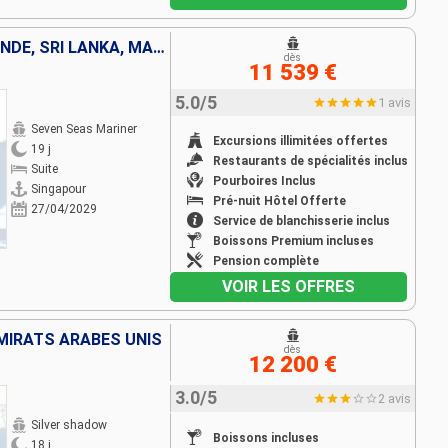
SINGAPOUR, MALAISIE, THAÏLANDE, SRI LANKA, MALDIVES, INDE, EMIRATS ARABES UNIS
dès
11 539 €
5.0/5
1 avis
Seven Seas Mariner
Excursions illimitées offertes
19 j
Restaurants de spécialités inclus
Suite
Pourboires Inclus
Singapour
Pré-nuit Hôtel Offerte
27/04/2029
Service de blanchisserie inclus
Boissons Premium incluses
Pension complète
VOIR LES OFFRES
MIRATS ARABES UNIS
dès
12 200 €
3.0/5
2 avis
Silver shadow
Boissons incluses
18 j