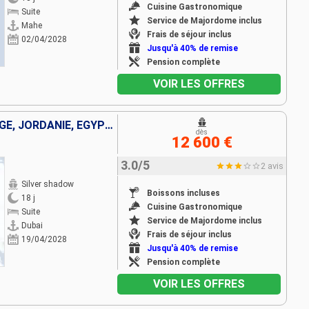
Cuisine Gastronomique
Suite
Service de Majordome inclus
Mahe
Frais de séjour inclus
02/04/2028
Jusqu'à 40% de remise
Pension complète
VOIR LES OFFRES
EMIRATS ARABES UNIS, NORVÈGE, JORDANIE, EGYPTE, GRÈCE
dès
12 600 €
3.0/5
2 avis
Silver shadow
Boissons incluses
18 j
Cuisine Gastronomique
Suite
Service de Majordome inclus
Dubai
Frais de séjour inclus
19/04/2028
Jusqu'à 40% de remise
Pension complète
VOIR LES OFFRES