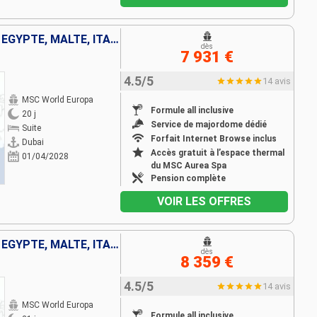
EMIRATS ARABES UNIS, OMAN, EGYPTE, MALTE, ITALIE
dès
7 931 €
4.5/5
14 avis
MSC World Europa
Formule all inclusive
20 j
Service de majordome dédié
Suite
Forfait Internet Browse inclus
Dubai
Accès gratuit à l’espace thermal
01/04/2028
du MSC Aurea Spa
Pension complète
VOIR LES OFFRES
EMIRATS ARABES UNIS, OMAN, EGYPTE, MALTE, ITALIE, FRANCE
dès
8 359 €
4.5/5
14 avis
MSC World Europa
Formule all inclusive