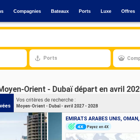
ns
Compagnies
Bateaux
Ports
Luxe
Offres
Ports
Comp
Moyen-Orient - Dubaï départ en avril 202
Vos critères de recherche :
vées
Moyen-Orient - Dubaï - avril 2027 - 2028
Payez en 4X