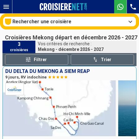
Rechercher une croisière
Croisières Mekong départ en décembre 2026 - 2027
3
Vos critères de recherche :
Mekong - décembre 2026 - 2027
croisières
Nos destinations
Filtrer
Trier
Mois de départ
DU DELTA DU MÉKONG À SIEM REAP
9 jours, RV indochine
Ports
Compagnies
Rechercher