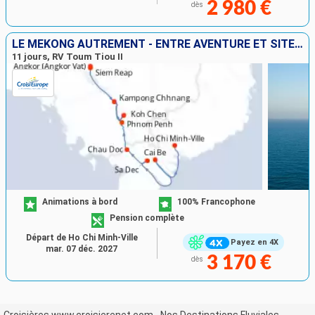
2 980 €
dès
LE MÉKONG AUTREMENT - ENTRE AVENTURE ET SITES INCONTOURNABLES
11 jours, RV Toum Tiou II
Animations à bord
100% Francophone
Pension complète
Départ de Ho Chi Minh-Ville
Payez en 4X
mar. 07 déc. 2027
3 170 €
dès