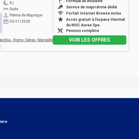
Formule all inclusive
8 j
Service de majordome dédié
Suite
Forfait Internet Browse inclus
Palma de Majorque
Accès gratuit à l’espace thermal
03/11/2028
du MSC Aurea Spa
Pension complète
VOIR LES OFFRES
vecchia - Rome,
Gênes,
Marseille
iere