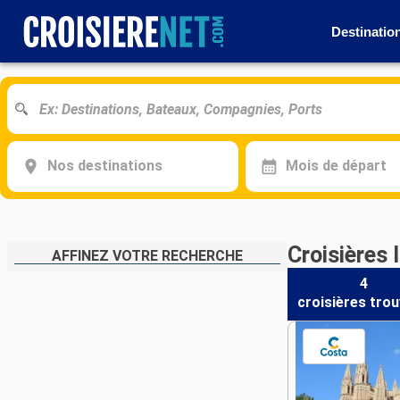
Destinatio
Nos destinations
Mois de départ
Croisières 
AFFINEZ VOTRE RECHERCHE
4
croisières
trou