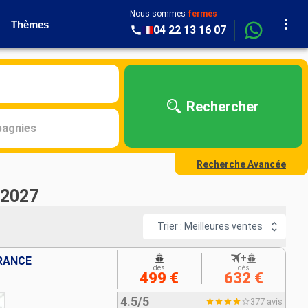
Nous sommes
fermés
Thèmes
04 22 13 16 07
Rechercher
agnies
Recherche Avancée
 2027
Trier : Meilleures ventes
+
FRANCE
dès
dès
499 €
632 €
4.5/5
377 avis