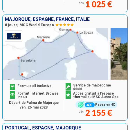
1 025 €
dès
MAJORQUE, ESPAGNE, FRANCE, ITALIE
8 jours, MSC World Europa
Service de majordome
Formule all inclusive
dédié
Forfait Internet Browse
Accès gratuit à l’espace
inclus
thermal du MSC Aurea Spa
Départ de Palma de Majorque
Payez en 4X
ven. 26 mai 2028
2 155 €
dès
PORTUGAL, ESPAGNE, MAJORQUE