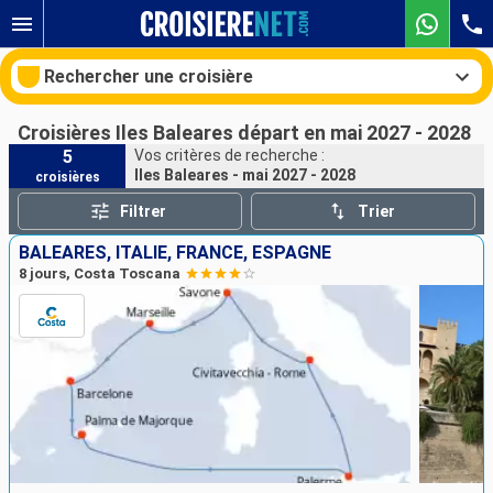
Rechercher une croisière
Croisières Iles Baleares départ en mai 2027 - 2028
5
Vos critères de recherche :
Iles Baleares - mai 2027 - 2028
croisières
Nos destinations
Filtrer
Trier
Mois de départ
BALÉARES, ITALIE, FRANCE, ESPAGNE
8 jours, Costa Toscana
Ports
Compagnies
Rechercher