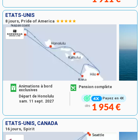
ÉTATS-UNIS
8 jours, Pride of America
Animations à bord
Pension complète
exclusives
Départ de Honolulu
Payez en 4X
sam. 11 sept. 2027
1 954 €
dès
ÉTATS-UNIS, CANADA
16 jours, Spirit