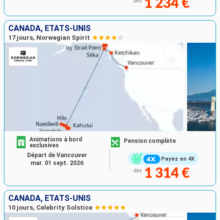
1 234 €
dès
CANADA, ÉTATS-UNIS
17 jours, Norwegian Spirit
Animations à bord
Pension complète
exclusives
Départ de Vancouver
Payez en 4X
mar. 01 sept. 2026
1 314 €
dès
CANADA, ÉTATS-UNIS
10 jours, Celebrity Solstice