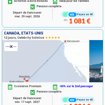
Activités à bord incluses
Idéal pour les familles
Pension complète
Départ de Vancouver
Payez en 4X
mar. 29 sept. 2026
1 081 €
dès
CANADA, ÉTATS-UNIS
12 jours, Celebrity Solstice
Croisières Premium
-60% sur le 2nd passager
Pension complète
Départ de Vancouver
Payez en 4X
ven. 17 sept. 2027