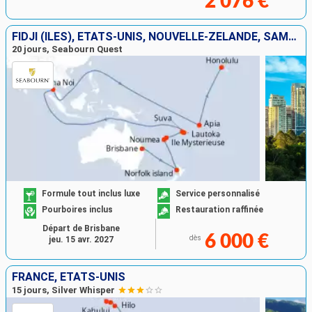
2 076 €
FIDJI (ÎLES), ÉTATS-UNIS, NOUVELLE-ZÉLANDE, SAMOA, VANUATU, AUSTRALIE, THAÏLANDE, NOUVELLE-CALÉDONIE
20 jours, Seabourn Quest
Formule tout inclus luxe
Service personnalisé
Pourboires inclus
Restauration raffinée
Départ de Brisbane
6 000 €
dès
jeu. 15 avr. 2027
FRANCE, ÉTATS-UNIS
15 jours, Silver Whisper