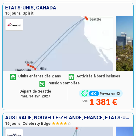
ÉTATS-UNIS, CANADA
16 jours, Spirit
Clubs enfants dès 2 ans
Activités à bord incluses
Pension complète
Départ de Seattle
Payez en 4X
mer. 14 avr. 2027
1 381 €
dès
AUSTRALIE, NOUVELLE-ZÉLANDE, FRANCE, ÉTATS-UNIS
16 jours, Celebrity Edge