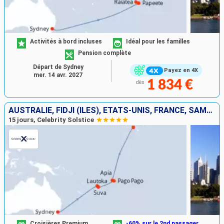
Activités à bord incluses
Idéal pour les familles
Pension complète
Départ de Sydney
Payez en 4X
mer. 14 avr. 2027
1 834 €
dès
AUSTRALIE, FIDJI (ÎLES), ÉTATS-UNIS, FRANCE, SAMOA
15 jours, Celebrity Solstice
Croisières Premium
-60% sur le 2nd passager