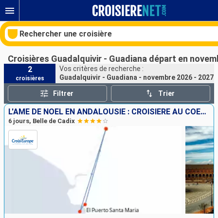
Rechercher une croisière
Croisières Guadalquivir - Guadiana départ en novem
2
Vos critères de recherche :
Guadalquivir - Guadiana - novembre 2026 - 2027
croisières
Nos destinations
Filtrer
Trier
Mois de départ
L'ÂME DE NOËL EN ANDALOUSIE : CROISIÈRE AU COEUR DE LA NATIVITÉ, AU RYTHME DES TRADITIONS DE NOËL ESPAGNOLES ET DES MARCHÉS FESTIFS
6 jours, Belle de Cadix
Ports
Compagnies
Rechercher