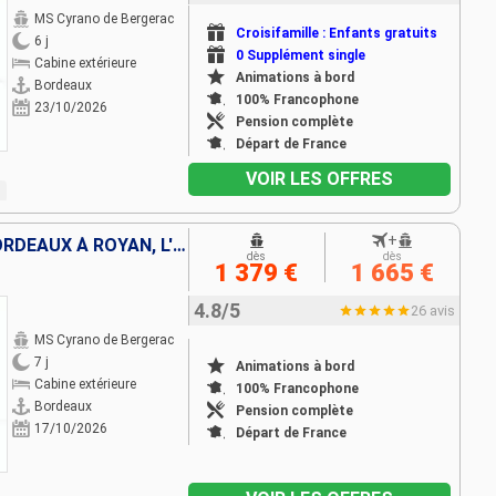
MS Cyrano de Bergerac
Croisifamille : Enfants gratuits
6 j
0 Supplément single
Cabine extérieure
Animations à bord
Bordeaux
100% Francophone
23/10/2026
Pension complète
Départ de France
VOIR LES OFFRES
+
CROISIÈRE EN AQUITAINE DE BORDEAUX À ROYAN, L'ESTUAIRE DE LA GIRONDE, LA GARONNE ET LA DORDOGNE (FORMULE PORT-PORT)
dès
dès
1 379 €
1 665 €
4.8/5
26 avis
MS Cyrano de Bergerac
7 j
Animations à bord
Cabine extérieure
100% Francophone
Bordeaux
Pension complète
17/10/2026
Départ de France