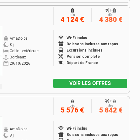
+
dès
dès
4 124 €
4 380 €
Wi-Fi inclus
AmaDolce
Boissons incluses aux repas
8 j
Excursions incluses
Cabine extérieure
Pension complète
Bordeaux
Départ de France
29/10/2026
VOIR LES OFFRES
+
dès
dès
5 576 €
5 842 €
Wi-Fi inclus
AmaDolce
Boissons incluses aux repas
8 j