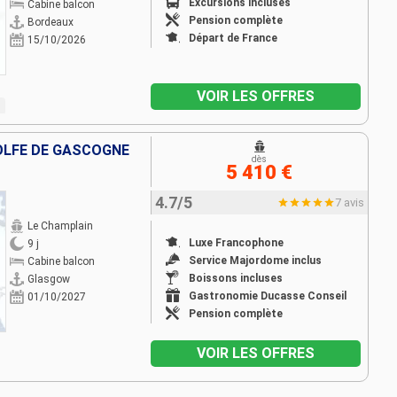
Excursions incluses
Cabine balcon
Pension complète
Bordeaux
Départ de France
15/10/2026
VOIR LES OFFRES
OLFE DE GASCOGNE
dès
5 410 €
4.7/5
7 avis
Le Champlain
Luxe Francophone
9 j
Service Majordome inclus
Cabine balcon
Boissons incluses
Glasgow
Gastronomie Ducasse Conseil
01/10/2027
Pension complète
VOIR LES OFFRES