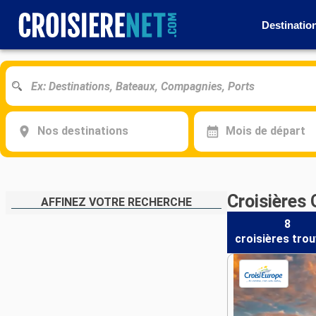
Destinatio
Nos destinations
Mois de départ
Croisières
AFFINEZ VOTRE RECHERCHE
8
croisières
trou