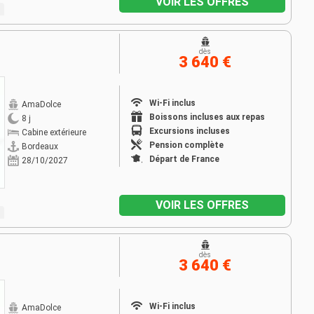
VOIR LES OFFRES
dès
3 640 €
Wi-Fi inclus
AmaDolce
Boissons incluses aux repas
8 j
Excursions incluses
Cabine extérieure
Pension complète
Bordeaux
Départ de France
28/10/2027
VOIR LES OFFRES
dès
3 640 €
Wi-Fi inclus
AmaDolce