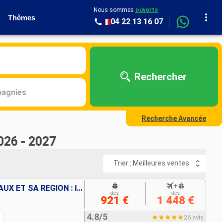
Nous sommes
ouverts
Thèmes
04 22 13 16 07
Rechercher
agnies
Recherche Avancée
026 - 2027
Trier : Meilleures ventes
+
CROISIÈRE AU C½UR DE BORDEAUX ET SA RÉGION : ITINÉRAIRE DÉCOUVERTE
dès
dès
921 €
1 448 €
4.8/5
26 avis