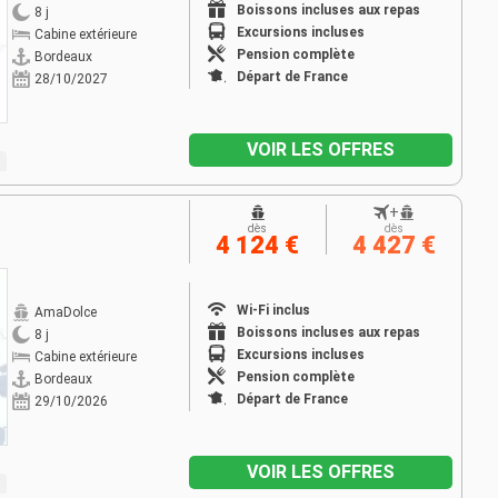
Boissons incluses aux repas
8 j
Excursions incluses
Cabine extérieure
Pension complète
Bordeaux
Départ de France
28/10/2027
VOIR LES OFFRES
+
dès
dès
4 124 €
4 427 €
Wi-Fi inclus
AmaDolce
Boissons incluses aux repas
8 j
Excursions incluses
Cabine extérieure
Pension complète
Bordeaux
Départ de France
29/10/2026
VOIR LES OFFRES