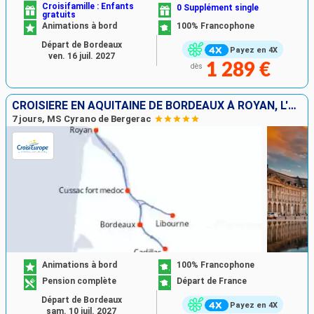
Croisifamille : Enfants
0 Supplément single
gratuits
Animations à bord
100% Francophone
Départ de Bordeaux
Payez en 4X
ven. 16 juil. 2027
1 289 €
dès
CROISIÈRE EN AQUITAINE DE BORDEAUX À ROYAN, L'ESTUAIRE DE LA GIRONDE, LA GARONNE ET LA DORDOGNE (FORMULE PORT-PORT)
7 jours, MS Cyrano de Bergerac
Animations à bord
100% Francophone
Pension complète
Départ de France
Départ de Bordeaux
Payez en 4X
sam. 10 juil. 2027