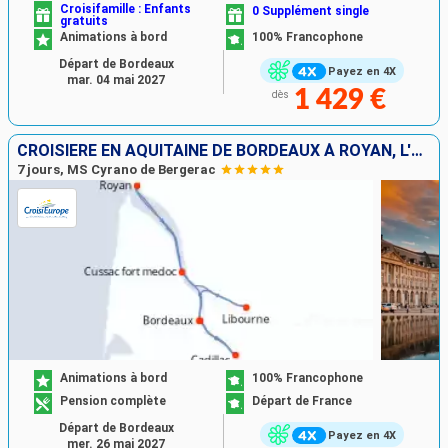
Croisifamille : Enfants
0 Supplément single
gratuits
Animations à bord
100% Francophone
Départ de Bordeaux
Payez en 4X
mar. 04 mai 2027
1 429 €
dès
CROISIÈRE EN AQUITAINE DE BORDEAUX À ROYAN, L'ESTUAIRE DE LA GIRONDE, LA GARONNE ET LA DORDOGNE (FORMULE PORT-PORT)
7 jours, MS Cyrano de Bergerac
Animations à bord
100% Francophone
Pension complète
Départ de France
Départ de Bordeaux
Payez en 4X
mer. 26 mai 2027