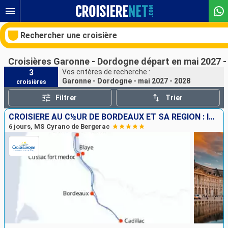
Rechercher une croisière
Croisières Garonne - Dordogne départ en mai 2027 -
3
Vos critères de recherche :
Garonne - Dordogne - mai 2027 - 2028
croisières
Nos destinations
Filtrer
Trier
Mois de départ
CROISIÈRE AU C½UR DE BORDEAUX ET SA RÉGION : ITINÉRAIRE DÉCOUVERTE
6 jours, MS Cyrano de Bergerac
Ports
Compagnies
Rechercher