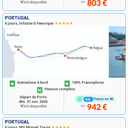
803 €
Vol disponible
dès
PORTUGAL
6 jours, Infante D Henrique
Animations à bord
100% Francophone
Pension complète
Départ de Porto
Payez en 4X
dim. 01 nov. 2026
942 €
Vol disponible
dès
PORTUGAL
6 jours, MS Miguel Torga